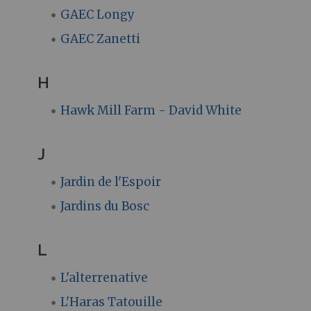
GAEC Longy
GAEC Zanetti
H
Hawk Mill Farm - David White
J
Jardin de l'Espoir
Jardins du Bosc
L
L'alterrenative
L'Haras Tatouille