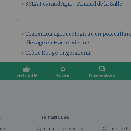
SCEA Peyraud Agri - Arnaud de la Salle
T
Transition agroécologique en polycultur
élevage en Haute-Vienne
Trèfle Rouge Ungersheim
thumb_up
notifications
forum
Instructif
Suivre
Discussions
oser une question, partager un retour :
s
Thématiques
res
Agriculture de précision
Gestion de l’e