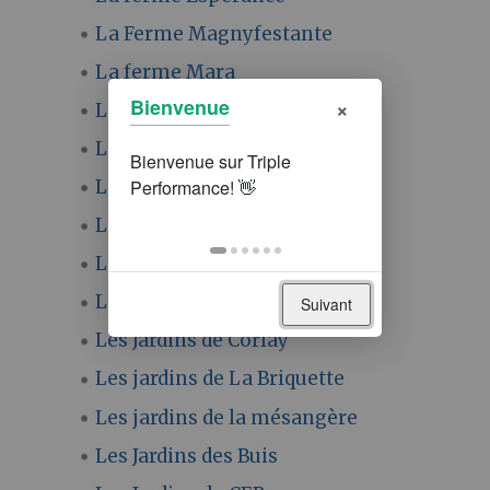
La Ferme Magnyfestante
La ferme Mara
×
Bienvenue
La Petite Surface
Le champ des Mêlés
Le Jardin de Manspach
Le jardin des Peltier
Le Jardin du Breuil
Le Maraicheur
Suivant
Les Jardins de Corlay
Les jardins de La Briquette
Les jardins de la mésangère
Les Jardins des Buis