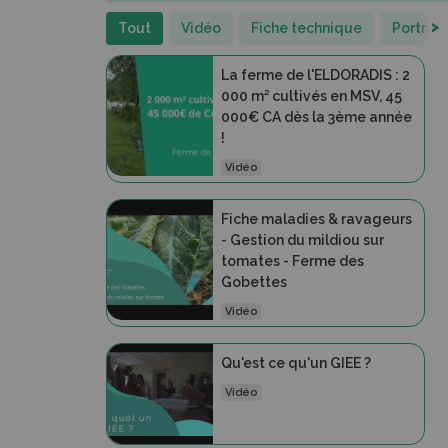
>
Tout
Vidéo
Fiche technique
Portrait
La ferme de l'ELDORADIS : 2
000 m² cultivés en MSV, 45
000€ CA dès la 3ème année
!
Vidéo
Fiche maladies & ravageurs
- Gestion du mildiou sur
tomates - Ferme des
Gobettes
Vidéo
Qu'est ce qu'un GIEE ?
Vidéo