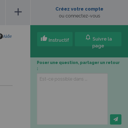
add
Créez votre compte
ou connectez-vous
Aide
notifications
thumb_up
Suivre la
Instructif
page
Poser une question, partager un retour
: