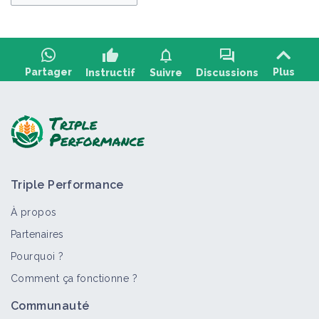
thumb_up
notifications
forum
Partager
Plus
Instructif
Suivre
Discussions
Poser une question, partager un retour :
Triple Performance
À propos
Partenaires
Pourquoi ?
>
Tout
Comment ça fonctionne ?
Communauté