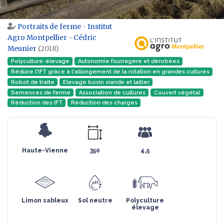
Portraits de ferme
-
Institut
Aller à :
navigation
,
rechercher
Agro Montpellier
-
Cédric
Meunier
(2018)
Polyculture-élevage
Autonomie fourragère et dérobées
Réduire l'IFT grâce à l'allongement de la rotation en grandes cultures
Robot de traite
Elevage bovin viande et laitier
Semences de ferme
Association de cultures
Couvert végétal
Réduction des IFT
Réduction des charges
Haute-Vienne
350
4,5
Limon sableux
Sol neutre
Polyculture
élevage