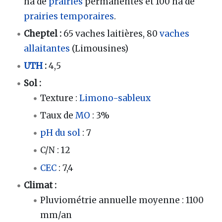
ha de
prairies
permanentes et 100 ha de
prairies temporaires
.
Cheptel :
65 vaches laitières, 80
vaches
allaitantes
(Limousines)
UTH
:
4,5
Sol :
Texture :
Limono-sableux
Taux de
MO
: 3%
pH du sol
: 7
C/N : 12
CEC
: 7,4
Climat :
Pluviométrie annuelle moyenne : 1100
mm/an