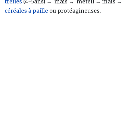
trèfles
(4-5ans) → maïs → méteil → maïs →
céréales à paille
ou protéagineuses.