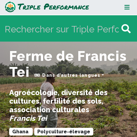
Ferme de Francis Tei
Ferme de Francis
Tei
Dans d’autres langues
Agroécologie, diversité des
cultures, fertilité des sols,
association culturales
Francis Tei
Ghana
Polyculture-élevage