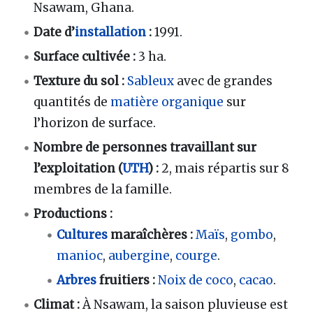
Nsawam, Ghana.
Date d’
installation
:
1991.
Surface cultivée
:
3 ha.
Texture du sol
:
Sableux
avec de grandes
quantités de
matière organique
sur
l’horizon de surface.
Nombre de personnes travaillant sur
l’exploitation (
UTH
)
:
2, mais répartis sur 8
membres de la famille.
Productions
:
Cultures
maraîchères :
Maïs
,
gombo
,
manioc
,
aubergine
,
courge
.
Arbres
fruitiers :
Noix de coco
,
cacao
.
Climat
:
À Nsawam, la saison pluvieuse est