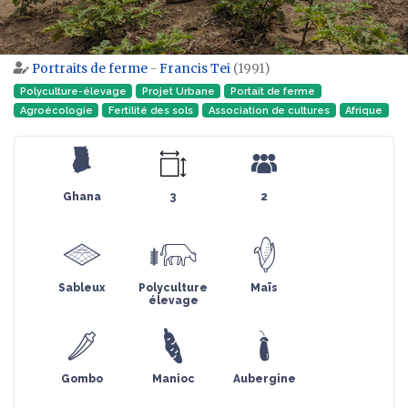
Portraits de ferme
-
Francis Tei
(1991)
Aller à :
navigation
,
rechercher
Polyculture-élevage
Projet Urbane
Portait de ferme
Agroécologie
Fertilité des sols
Association de cultures
Afrique
Ghana
3
2
Sableux
Polyculture
Maïs
élevage
Gombo
Manioc
Aubergine