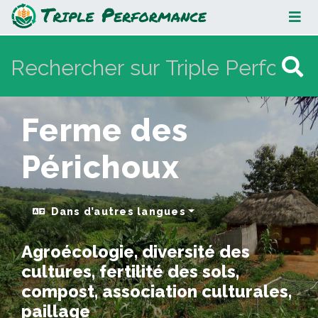
Ferme des Périchoux
Ferme des
Périchoux
Dans d’autres langues
Agroécologie, diversité des
cultures, fertilité des sols,
compost, association culturales,
paillage