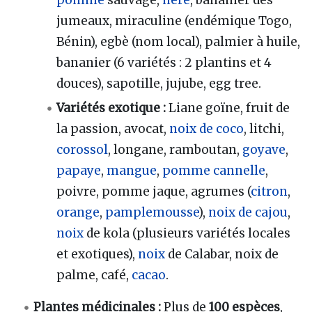
pomme
sauvage,
néré
, bananier des
jumeaux, miraculine (endémique Togo,
Bénin), egbè (nom local), palmier à huile,
bananier (6 variétés : 2 plantins et 4
douces), sapotille, jujube, egg tree.
Variétés exotique :
Liane goïne, fruit de
la passion, avocat,
noix de coco
, litchi,
corossol
, longane, ramboutan,
goyave
,
papaye
,
mangue
,
pomme cannelle
,
poivre, pomme jaque, agrumes (
citron
,
orange
,
pamplemousse
),
noix de cajou
,
noix
de kola (plusieurs variétés locales
et exotiques),
noix
de Calabar, noix de
palme, café,
cacao
.
Plantes médicinales :
Plus de
100 espèces
,