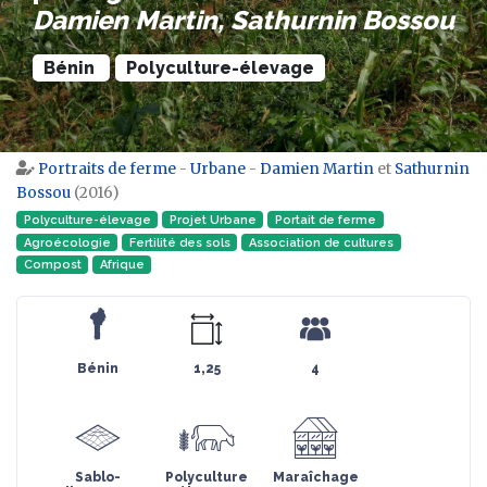
Damien Martin, Sathurnin Bossou
Bénin
Polyculture-élevage
Portraits de ferme
-
Urbane
-
Damien Martin
et
Sathurnin
Aller à :
navigation
,
rechercher
Bossou
(2016)
Polyculture-élevage
Projet Urbane
Portait de ferme
Agroécologie
Fertilité des sols
Association de cultures
Compost
Afrique
Bénin
1,25
4
Sablo-
Polyculture
Maraîchage