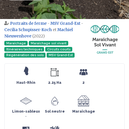
Portraits de ferme
-
MSV Grand-Est
-
Aller à :
navigation
,
rechercher
Cecilia Schupisser-Koch
et
Machiel
Nieuwenhove
(2022)
Maraîchage
Maraîchage sol vivant
Itinéraires techniques
Circuits courts
Régénération des sols
MSV Grand-Est
Haut-Rhin
2.25 Ha
2
Limon-sableux
Sol neutre
Maraîchage
.