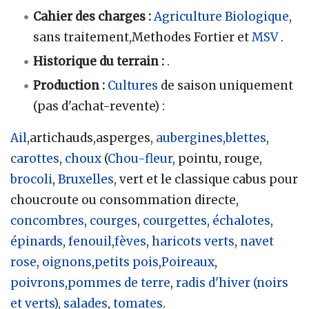
Cahier des charges
:
Agriculture Biologique
,
sans traitement,Methodes Fortier et
MSV
.
Historique du terrain
:
.
Production
:
Cultures
de saison uniquement
(pas d'achat-revente)
:
Ail
,artichauds,asperges,
aubergines
,
blettes
,
carottes
,
choux
(
Chou-fleur
, pointu, rouge,
brocoli
,
Bruxelles
, vert et le classique cabus pour
choucroute ou consommation directe,
concombres
,
courges
,
courgettes
,
échalotes
,
épinards
,
fenouil
,
fèves
,
haricots verts
,
navet
rose
,
oignons
,
petits pois
,
Poireaux
,
poivrons
,
pommes de terre
,
radis d'hiver (noirs
et verts)
,
salades
,
tomates
.