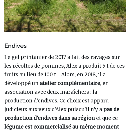
Irrigation
1 juin 2027 (J+168)
Goutte à goutte. De juin à septembre.
Taille en vert
15 juin 2027 (J+182)
Sur les pommiers et les pêchers. De mi-juin à début
juillet.
Endives
Récolte
28 août 2027 (J+256)
De fin août à fin novembre.
Le gel printanier de 2017 a fait des ravages sur
les récoltes de pommes, Alex a produit 5 t de ces
fruits au lieu de 100 t… Alors, en 2018, il a
développé un
atelier complémentaire
, en
association avec deux maraîchers : la
production d’endives. Ce choix est apparu
judicieux aux yeux d’Alex puisqu’il n’y a
pas de
production d’endives dans sa région
et que ce
légume est commercialisé au même moment