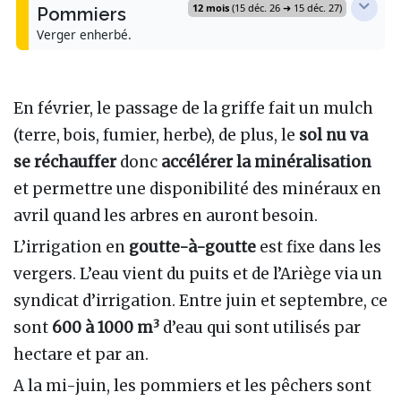
12 mois
(15 déc. 26 ➜ 15 déc. 27)
Pommiers
Verger enherbé.
Fauche
1 juil. 2034 (J+1218)
Interventions
Fauche
1 mai 2035 (J+1522)
En février, le passage de la griffe fait un mulch
Taille et palissage
15 janv. 2027 (J+31)
(terre, bois, fumier, herbe), de plus, le
sol nu va
Fauche
1 juil. 2035 (J+1583)
se réchauffer
donc
accélérer la minéralisation
Broyage
16 janv. 2027 (J+32)
et permettre une disponibilité des minéraux en
Broyage des branches au sol grâce à un broyeur
Fauche
1 mai 2036 (J+1888)
forestier
avril quand les arbres en auront besoin.
L’irrigation en
goutte-à-goutte
est fixe dans les
Fauche
1 juil. 2036 (J+1949)
Fumier
15 févr. 2027 (J+62)
vergers. L’eau vient du puits et de l’Ariège via un
L'épandage se fait le long des rangs de plantation (à
droite et gauche) avec une désileuse. 10 t/ha/an à 12
syndicat d’irrigation. Entre juin et septembre, ce
euros la tonne.
3
sont
600 à 1000 m
d’eau qui sont utilisés par
Griffe
1 mars 2027 (J+76)
hectare et par an.
1 à 4 passages entre mars et mai. Le passage de la
griffe sur 30 cm de large permet de : - mélanger le
A la mi-juin, les pommiers et les pêchers sont
fumier, le sol, l'herbe et le broyat - lutter contre les