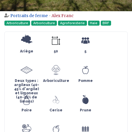
Portraits de ferme
-
Alex Franc
Aller à :
navigation
,
rechercher
Arboriculture
Arboriculture
Agroforesterie
Haie
BRF
Ariège
50
5
Deux types :
Arboriculture
Pomme
argileux (40-
45% d'argile)
et limoneux
(40-45% de
limons)
Poire
Cerise
Prune