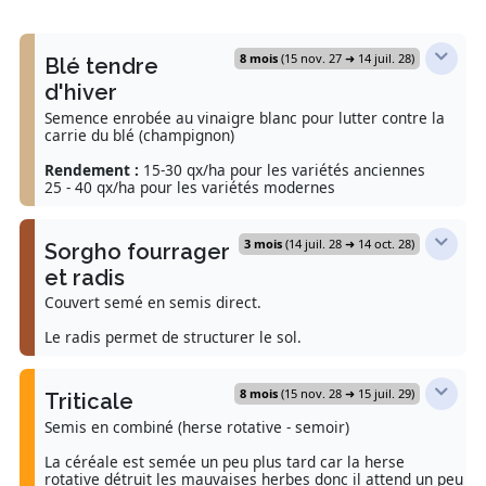
8 mois
(15 nov. 27 ➜ 14 juil. 28)
Blé tendre
d'hiver
Semence enrobée au vinaigre blanc pour lutter contre la
carrie du blé (champignon)
Rendement :
15-30 qx/ha pour les variétés anciennes
25 - 40 qx/ha pour les variétés modernes
3 mois
(14 juil. 28 ➜ 14 oct. 28)
Interventions
Sorgho fourrager
et radis
Labour ou combiné chisel- déchaumeur
Couvert semé en semis direct.
16 oct. 2027 (J-30)
Combiné chisel-déchaumeur
fonctionne en passage croisé quand la luzerne est un
Le radis permet de structurer le sol.
peu déperie. Le chizel fissure le sol et le déchaumeur
arrache les herbes. Contre la luzerne
8 mois
(15 nov. 28 ➜ 15 juil. 29)
Interventions
Triticale
Déchaumeur ou vibroculteur
Semis en combiné (herse rotative - semoir)
31 oct. 2027 (J-15)
Rouleau CULTIPACKER
14 juil. 2028 (J+0)
Pour détruire les mauvaises herbes d'automne (ex :
La céréale est semée un peu plus tard car la herse
folle avoine).
Le rouleau appui sur la graine pour qu'elle soit en
rotative détruit les mauvaises herbes donc il attend un peu
contact avec le sol.