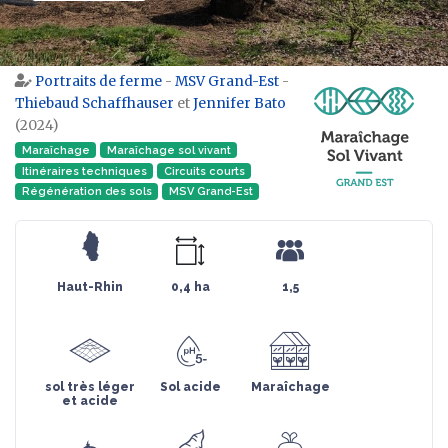
Portraits de ferme
-
MSV Grand-Est
-
Aller à :
navigation
,
rechercher
Thiebaud Schaffhauser
et
Jennifer Bato
(2024)
Maraîchage
Maraîchage sol vivant
Itinéraires techniques
Circuits courts
Régénération des sols
MSV Grand-Est
Haut-Rhin
0,4 ha
1,5
sol très léger
Sol acide
Maraîchage
et acide