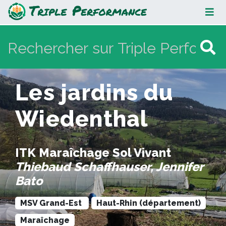
Les jardins du Wiedenthal
Les jardins du
Wiedenthal
ITK Maraîchage Sol Vivant
Thiebaud Schaffhauser, Jennifer
Bato
MSV Grand-Est
Haut-Rhin (département)
Maraîchage