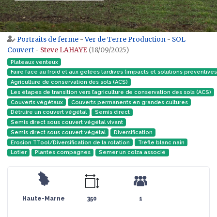
Portraits de ferme
-
Ver de Terre Production
-
SOL
Aller à :
navigation
,
rechercher
Couvert
-
Steve LAHAYE
(18/09/2025)
Plateaux venteux
Faire face au froid et aux gelées tardives (impacts et solutions préventives
Agriculture de conservation des sols (ACS)
Les étapes de transition vers l’agriculture de conservation des sols (ACS)
Couverts végétaux
Couverts permanents en grandes cultures
Détruire un couvert végétal
Semis direct
Semis direct sous couvert végétal vivant
Semis direct sous couvert végétal
Diversification
Erosion TTool/Diversification de la rotation
Trèfle blanc nain
Lotier
Plantes compagnes
Semer un colza associé
Haute-Marne
350
1