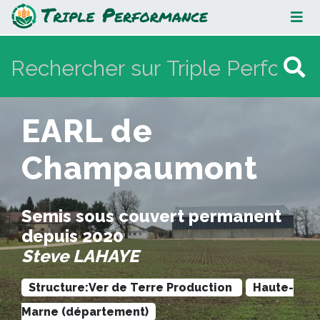
EARL de Champaumont
EARL de
Champaumont
Semis sous couvert permanent
depuis 2020
Steve LAHAYE
Structure:Ver de Terre Production
Haute-
Marne (département)