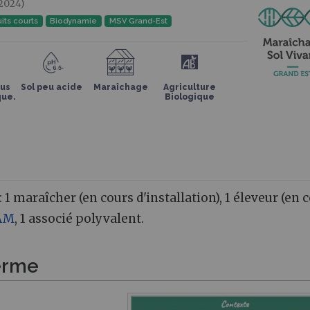
2024)
uits courts
Biodynamie
MSV Grand-Est
ous
Sol peu acide
Maraîchage
Agriculture
que.
Biologique
 1 maraîcher (en cours d'installation), 1 éleveur (en 
AM
, 1 associé polyvalent.
ferme