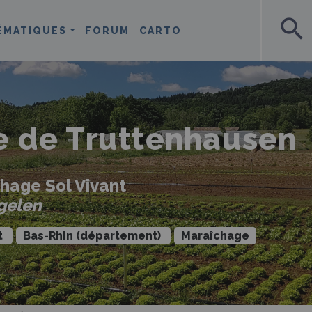
search
ÉMATIQUES
FORUM
CARTO
 de Truttenhausen
hage Sol Vivant
gelen
t
Bas-Rhin (département)
Maraîchage