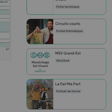
Fiche technique
Circuits courts
Portail thématique
MSV Grand-Est
Structure
La Fair'Ma Part
Portrait de ferme