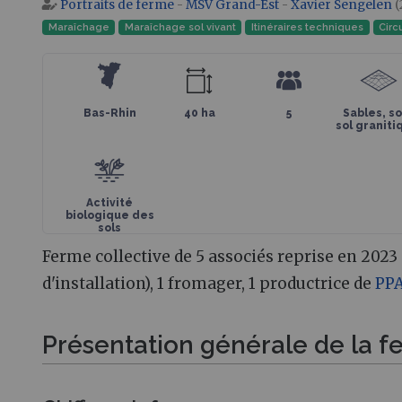
Portraits de ferme
-
MSV Grand-Est
-
Xavier Sengelen
(
Aller à :
navigation
,
rechercher
Maraîchage
Maraîchage sol vivant
Itinéraires techniques
Circ
Bas-Rhin
40 ha
5
Sables, s
sol graniti
Activité
biologique des
sols
Ferme collective de 5 associés reprise en 2023 :
d'installation), 1 fromager, 1 productrice de
PP
Présentation générale de la 