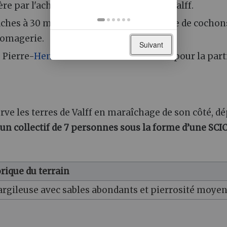
 par l'achat d'une parcelle de 1,7 ha à Valff.
aches à 30 mères, démarrage d'un élevage de cochon
fromagerie.
Suivant
e Pierre-
Henri de Richecour
Lenormand pour la part
rve les terres de Valff en maraîchage de son côté, dé
un collectif de 7 personnes sous la forme d’une SCIC
rique du terrain
rgileuse avec sables abondants et pierrosité moye