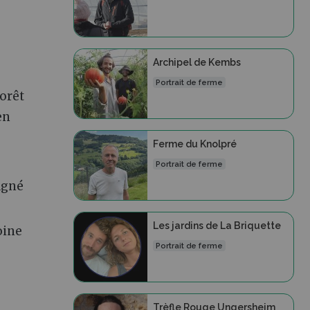
Archipel de Kembs
Portrait de ferme
forêt
en
Ferme du Knolpré
Portrait de ferme
agné
Les jardins de La Briquette
oine
Portrait de ferme
Trèfle Rouge Ungersheim