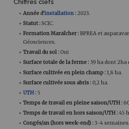
Chiffres clefs
Année d'
installation
:
2023.
Statut
:
SCIC.
Formation Maraîcher
:
BPREA et auparavant
Géosciences.
Travail du sol
:
Oui
Surface totale de la ferme
:
39 ha dont 2ha
Surface cultivée en plein champ
:
1,8 ha.
Surface cultivée sous abris
:
0,2 ha.
UTH
:
5
Temps de travail en pleine saison/UTH
:
60
Temps de travail en hors saison/UTH
:
45 h
Congés/an (hors week-end)
:
3-4 semaines