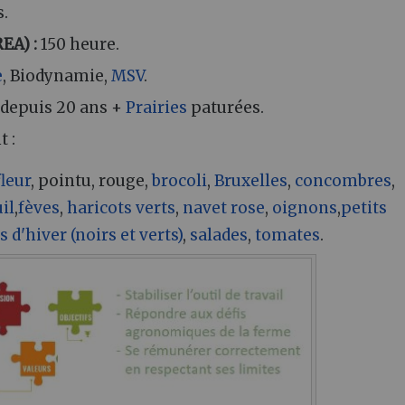
.
REA)
:
150 heure.
e
, Biodynamie,
MSV
.
depuis 20 ans +
Prairies
paturées.
t
:
leur
, pointu, rouge,
brocoli
,
Bruxelles
,
concombres
,
il
,
fèves
,
haricots verts
,
navet rose
,
oignons
,
petits
s d'hiver (noirs et verts)
,
salades
,
tomates
.