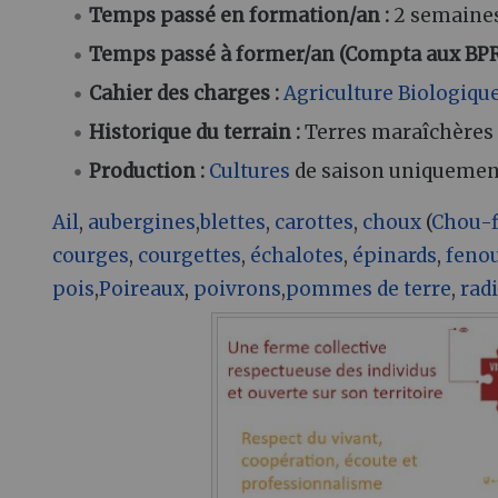
Temps passé en formation/an
:
2 semaines
Temps passé à former/an (Compta aux BP
Cahier des charges
:
Agriculture Biologiqu
Historique du terrain
:
Terres maraîchères 
Production
:
Cultures
de saison uniquemen
Ail
,
aubergines
,
blettes
,
carottes
,
choux
(
Chou-f
courges
,
courgettes
,
échalotes
,
épinards
,
fenou
pois
,
Poireaux
,
poivrons
,
pommes de terre
,
radi