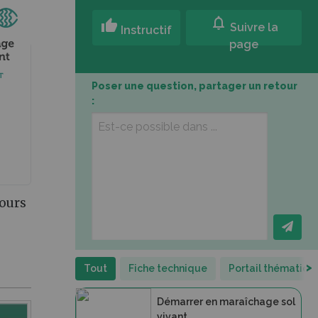
notifications
thumb_up
Suivre la
Instructif
page
Poser une question, partager un retour
:
cours
>
Tout
Fiche technique
Portail thématiqu
Démarrer en maraîchage sol
vivant