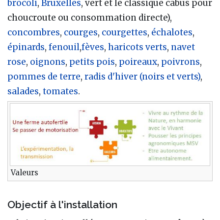
brocoli
,
Bruxelles
, vert et le classique cabus pour
choucroute ou consommation directe),
concombres
,
courges
,
courgettes
,
échalotes
,
épinards
,
fenouil
,
fèves
,
haricots verts
,
navet
rose
,
oignons
,
petits pois
,
poireaux
,
poivrons
,
pommes de terre
,
radis d'hiver (noirs et verts)
,
salades
,
tomates
.
Valeurs
Objectif à l'installation