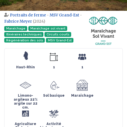
Portraits de ferme
-
MSV Grand-Est
-
Aller à :
navigation
,
rechercher
Fabrice Meyer
(2024)
Maraîchage
Maraîchage sol vivant
Itinéraires techniques
Circuits courts
Régénération des sols
MSV Grand-Est
Haut-Rhin
1
1
Limono-
Sol basique
Maraîchage
argileux 22%
argile sur 22
cm.
Agriculture
Activité