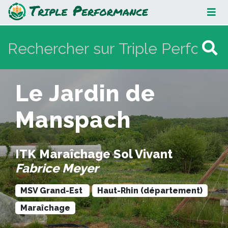
Le Jardin de Manspach
Le Jardin de
Manspach
ITK Maraîchage Sol Vivant
Fabrice Meyer
MSV Grand-Est
Haut-Rhin (département)
Maraîchage