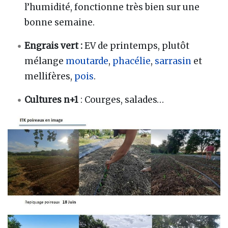
l’humidité, fonctionne très bien sur une
bonne semaine.
Engrais vert :
EV de printemps, plutôt
mélange
moutarde
,
phacélie
,
sarrasin
et
mellifères,
pois
.
Cultures n+1
: Courges, salades…