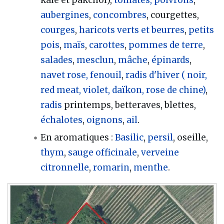
kale et pakchoï),
tomates,
poivrons
,
aubergines
,
concombres
, courgettes,
courges
,
haricots verts et beurres
,
petits
pois
,
maïs
,
carottes
,
pommes de terre
,
salades
,
mesclun
,
mâche
,
épinards
,
navet rose,
fenouil
,
radis d'hiver ( noir,
red meat, violet, daïkon, rose de chine)
,
radis
printemps, betteraves, blettes,
échalotes
,
oignons
,
ail
.
En aromatiques
:
Basilic
,
persil
, oseille,
thym
,
sauge officinale
,
verveine
citronnelle
,
romarin
,
menthe
.