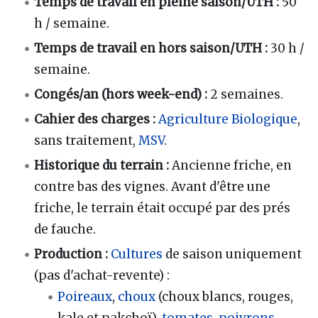
Temps de travail en pleine saison/UTH
:
50
h / semaine.
Temps de travail en hors saison/UTH
:
30 h /
semaine.
Congés/an (hors week-end)
:
2 semaines.
Cahier des charges
:
Agriculture Biologique
,
sans traitement,
MSV
.
Historique du terrain
:
Ancienne friche, en
contre bas des vignes. Avant d'être une
friche, le terrain était occupé par des prés
de fauche.
Production
:
Cultures
de saison uniquement
(pas d'achat-revente)
:
Poireaux
,
choux
(choux blancs, rouges,