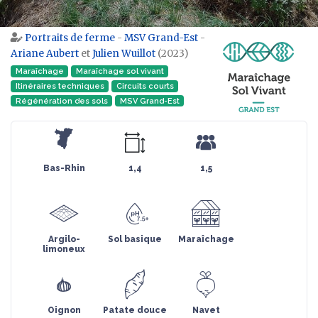
Portraits de ferme
-
MSV Grand-Est
-
Aller à :
navigation
,
rechercher
Ariane Aubert
et
Julien Wuillot
(2023)
Maraîchage
Maraîchage sol vivant
Itinéraires techniques
Circuits courts
Régénération des sols
MSV Grand-Est
Bas-Rhin
1,4
1,5
Argilo-
Sol basique
Maraîchage
limoneux
Oignon
Patate douce
Navet