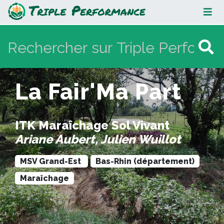
La Fair'Ma Part
La Fair'Ma Part
ITK Maraîchage Sol Vivant
Ariane Aubert, Julien Wuillot
MSV Grand-Est
Bas-Rhin (département)
Maraîchage