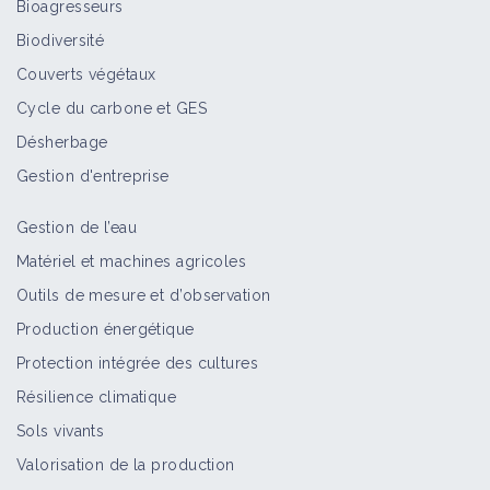
Bioagresseurs
Ferme de Karim Boutayeb
Biodiversité
Portrait de ferme
Couverts végétaux
Cycle du carbone et GES
Désherbage
Ferme de Grégoire Bio Allagbe
Gestion d'entreprise
Portrait de ferme
Gestion de l’eau
Matériel et machines agricoles
Outils de mesure et d’observation
Potagers et Compagnie - Ferme St
Production énergétique
Georges
Protection intégrée des cultures
Portrait de ferme
Résilience climatique
Sols vivants
Valorisation de la production
SCEA Le Bourgidou