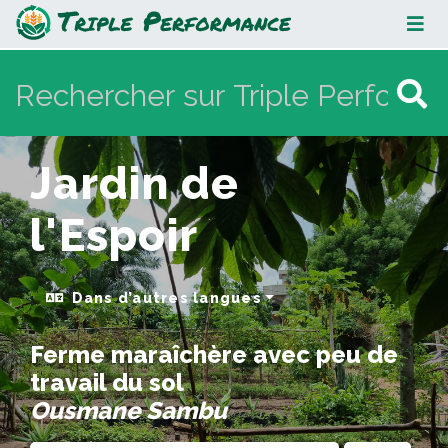
Jardin de l'Espoir
Jardin de
l'Espoir
Dans d’autres langues
Ferme maraîchère avec peu de
travail du sol
Ousmane Sambu