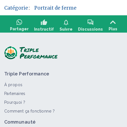
Catégorie
:
Portrait de ferme
thumb_up
notifications
forum
Partager
Plus
Instructif
Suivre
Discussions
Poser une question, partager un retour :
Triple Performance
À propos
Partenaires
Pourquoi ?
>
Tout
Portail thématique
Objectif
Portrait de ferme
Comment ça fonctionne ?
Gestion de l’eau
Communauté
Portail thématique