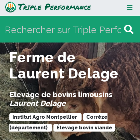
Ferme de Laurent Delage
Ferme de
Laurent Delage
Elevage de bovins limousins
Laurent Delage
Institut Agro Montpellier
Corrèze
(département)
Élevage bovin viande