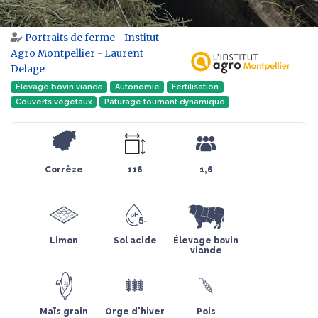
Portraits de ferme
-
Institut
Aller à :
navigation
,
rechercher
Agro Montpellier
-
Laurent
Delage
Élevage bovin viande
Autonomie
Fertilisation
Couverts végétaux
Pâturage tournant dynamique
Corrèze
116
1,6
Limon
Sol acide
Élevage bovin
viande
Maïs grain
Orge d'hiver
Pois