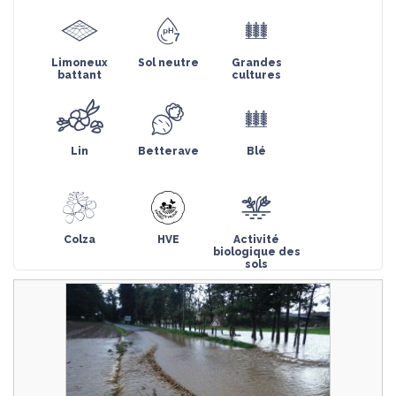
Limoneux
Sol neutre
Grandes
battant
cultures
Lin
Betterave
Blé
Colza
HVE
Activité
biologique des
sols