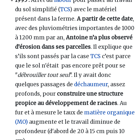
1995 :
Arrêt du
labour
pour passer au travail
du sol simplifié (
TCS
) avec le matériel
présent dans la ferme.
A partir de cette date
,
avec des pluviométries importantes de 1000
à 1200 mm par an,
Antoine n’a plus observé
d’érosion dans ses parcelles
. Il explique que
s’ils sont passés par la case
TCS
c’est parce
que le sol n'était pas encore prêt pour se
"
débrouiller tout seul
". Il y avait donc
quelques passages de
déchaumeur
, assez
profonds, pour
construire une structure
propice au développement de racines
. Au
fur et à mesure le taux de
matière organique
(MO)
augmente et le travail diminue de
profondeur (d'abord de 20 à 15 cm puis 10