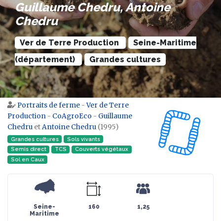
Guillaume Chedru, Antoine
Chedru
Ver de Terre Production
Seine-Maritime
(département)
Grandes cultures
Portraits de ferme
-
Ver de Terre
Aller à :
navigation
,
rechercher
Production
-
CoAgroEco
-
Guillaume
Chedru
et
Antoine Chedru
(1995)
Grandes cultures
Sols vivants
Semis direct
TCS
Couverts végétaux
Sol en Caux
Seine-
160
1,25
Maritime