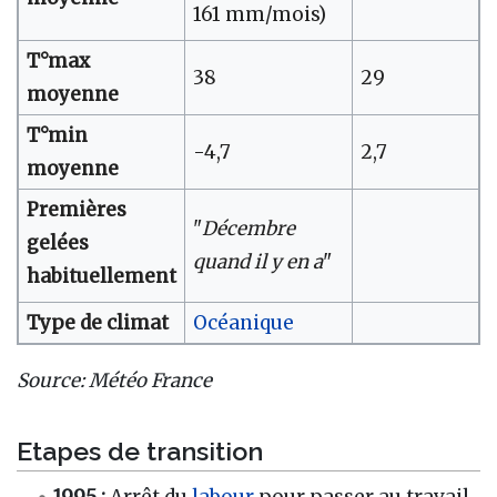
161 mm/mois)
T°max
38
29
moyenne
T°min
-4,7
2,7
moyenne
Premières
"
Décembre
gelées
quand il y en a
"
habituellement
Type de climat
Océanique
Source: Météo France
Etapes de transition