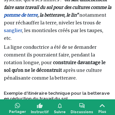
faire sans travail du sol pour des cultures comme la
pomme de terre
, la betterave, le lin"
notamment
pour réchauffer la terre, niveler les trous de
sanglier
, les monticules créés par les taupes,
etc.
La ligne conductrice a été de se demander
comment ils pourraient faire, pendant la
rotation longue, pour
construire davantage le
sol qu'on ne le déconstruit
après une culture
pénalisante comme la betterave.
Exemple d'itinéraire technique pour la betterave
en réduction du travail du sol
thumb_up
notifications
forum
Pour les betteraves, quelques jours avant
Partager
Plus
Instructif
Suivre
Discussions