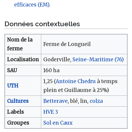
efficaces (EM)
.
Données contextuelles
Nom de la
Ferme de Longueil
ferme
Localisation
Goderville,
Seine-Maritime (76)
SAU
160 ha
1,25 (
Antoine Chedru
à temps
UTH
plein et Guillaume à 25%)
Cultures
Betterave
, blé, lin,
colza
Labels
HVE 3
Groupes
Sol en Caux