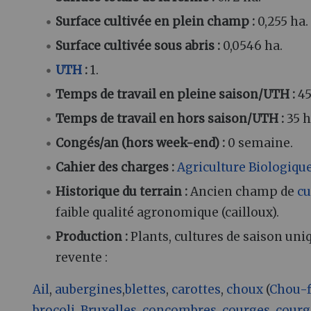
Surface cultivée en plein champ
:
0,255 ha.
Surface cultivée sous abris
:
0,0546 ha.
UTH
:
1.
Temps de travail en pleine saison/UTH
:
45
Temps de travail en hors saison/UTH
:
35 h
Congés/an (hors week-end)
:
0 semaine.
Cahier des charges
:
Agriculture Biologiqu
Historique du terrain
:
Ancien champ de
cu
faible qualité agronomique (cailloux).
Production
:
Plants, cultures de saison un
revente
:
Ail
,
aubergines
,
blettes
,
carottes
,
choux
(
Chou-f
brocoli
,
Bruxelles
,
concombres
,
courges
,
courg