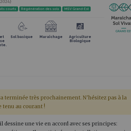
2024)
uits courts
Régénération des sols
MSV Grand-Est
et
Sol basique
Maraîchage
Agriculture
use
Biologique
nte.
ra terminée très prochainement. N'hésitez pas à la
e tenu au courant !
i il dessine une vie en accord avec ses principes: