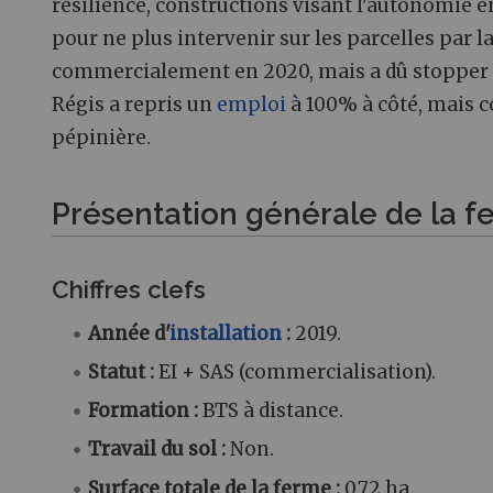
résilience, constructions visant l'autonomie én
pour ne plus intervenir sur les parcelles par 
commercialement en 2020, mais a dû stopper so
Régis a repris un
emploi
à 100% à côté, mais co
pépinière.
Présentation générale de la 
Chiffres clefs
Année d'
installation
:
2019.
Statut
:
EI + SAS (commercialisation).
Formation
:
BTS à distance.
Travail du sol
:
Non.
Surface totale de la ferme
:
0.72 ha.