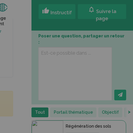
notifications
thumb_up
Suivre la
Instructif
page
Poser une question, partager un retour
:
>
Tout
Portail thématique
Objectif
Fi
Régénération des sols