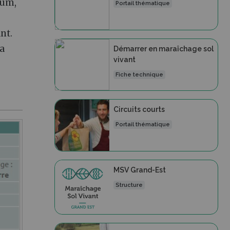
mum,
Portail thématique
nt.
la
Démarrer en maraîchage sol
vivant
Fiche technique
Circuits courts
Portail thématique
MSV Grand-Est
Structure