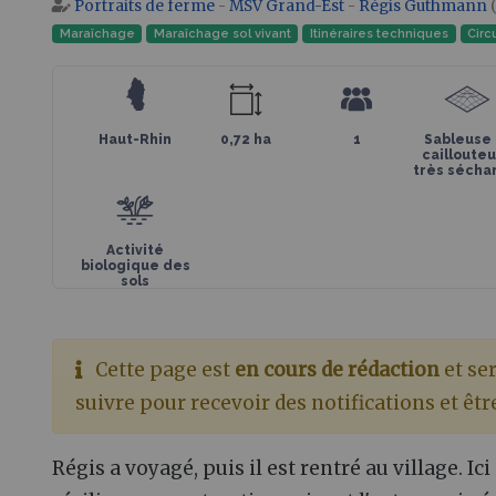
Portraits de ferme
-
MSV Grand-Est
-
Régis Guthmann
(
Aller à :
navigation
,
rechercher
Maraîchage
Maraîchage sol vivant
Itinéraires techniques
Circ
Haut-Rhin
0,72 ha
1
Sableuse 
cailloute
très sécha
Activité
biologique des
sols
Cette page est
en cours de rédaction
et se
suivre pour recevoir des notifications et êtr
Régis a voyagé, puis il est rentré au village. Ic