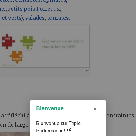
ns
,
petits pois
,
Poireaux
,
 et verts)
,
salades
,
tomates
.
×
Bienvenue
t a réfléchi à son Design en fonction des contraintes
6m de large. Sans aucune mécanisation.