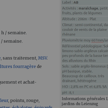
 h / semaine.
 / semaine.
e
, sans traitement,
MSV
.
ltures
fourragère
de
iquement et achat-
Informations générales 
leur
, pointu, rouge,
jardins du Leienzug
ettes
,
échalotes
,
épinards
,