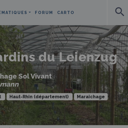
search
ÉMATIQUES
FORUM
CARTO
ardins du Leienzug
hage Sol Vivant
hmann
t
Haut-Rhin (département)
Maraîchage