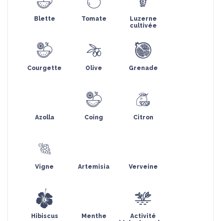
Blette
Tomate
Luzerne
cultivée
Courgette
Olive
Grenade
Azolla
Coing
Citron
Vigne
Artemisia
Verveine
Hibiscus
Menthe
Activité