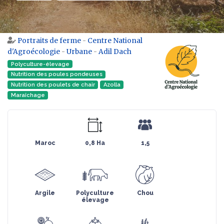
Portraits de ferme
-
Centre National
Aller à :
navigation
,
rechercher
d'Agroécologie
-
Urbane
-
Adil Dach
Polyculture-élevage
Nutrition des poules pondeuses
Nutrition des poulets de chair
Azolla
Maraîchage
Maroc
0,8 Ha
1,5
Argile
Polyculture
Chou
élevage