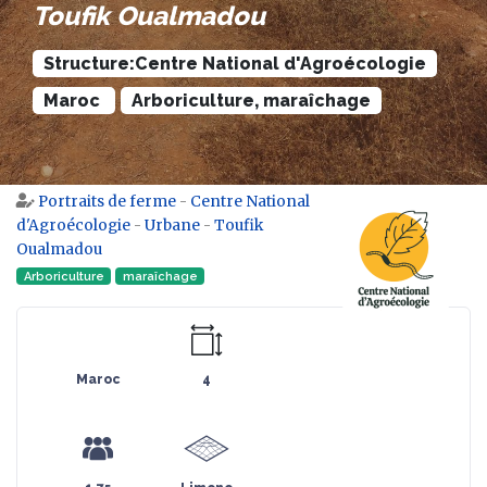
Toufik Oualmadou
Structure:Centre National d'Agroécologie
Maroc
Arboriculture, maraîchage
Portraits de ferme
-
Centre National
Aller à :
navigation
,
rechercher
d'Agroécologie
-
Urbane
-
Toufik
Oualmadou
Arboriculture
maraîchage
Maroc
4