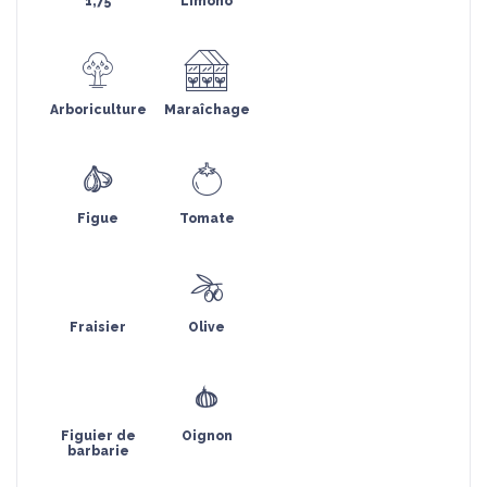
1,75
Limono
Arboriculture
Maraîchage
Figue
Tomate
Fraisier
Olive
Figuier de
Oignon
barbarie