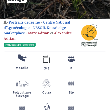
Portraits de ferme
-
Centre National
Aller à :
navigation
,
rechercher
d'Agroécologie
-
NBSOIL Knowledge
Marketplace
-
Marc Adrian
et
Alexandre
Adrian
Polyculture-élevage
Moselle
345
2
Polyculture
Colza
Blé
élevage