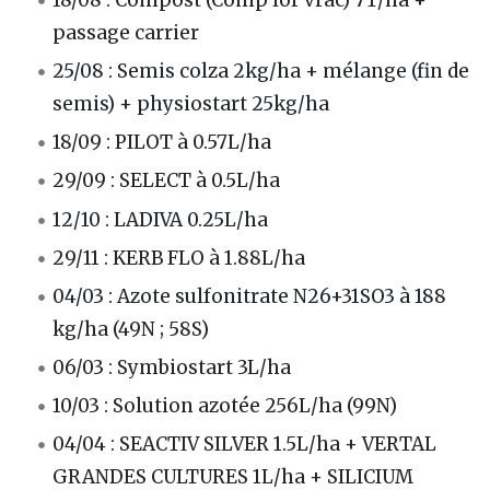
18/08 : Compost (Comp’lor vrac) 7T/ha +
passage carrier
25/08 : Semis colza 2kg/ha + mélange (fin de
semis) + physiostart 25kg/ha
18/09 : PILOT à 0.57L/ha
29/09 : SELECT à 0.5L/ha
12/10 : LADIVA 0.25L/ha
29/11 : KERB FLO à 1.88L/ha
04/03 : Azote sulfonitrate N26+31SO3 à 188
kg/ha (49N ; 58S)
06/03 : Symbiostart 3L/ha
10/03 : Solution azotée 256L/ha (99N)
04/04 : SEACTIV SILVER 1.5L/ha + VERTAL
GRANDES CULTURES 1L/ha + SILICIUM