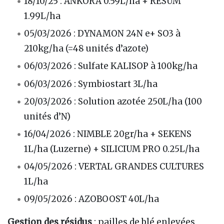
18/10/25 : ANKORA 0.59L/ha + RESUM
1.99L/ha
05/03/2026 : DYNAMON 24N e+ SO3 à
210kg/ha (=48 unités d’azote)
06/03/2026 : Sulfate KALISOP à 100kg/ha
06/03/2026 : Symbiostart 3L/ha
20/03/2026 : Solution azotée 250L/ha (100
unités d’N)
16/04/2026 : NIMBLE 20gr/ha + SEKENS
1L/ha (Luzerne) + SILICIUM PRO 0.25L/ha
04/05/2026 : VERTAL GRANDES CULTURES
1L/ha
09/05/2026 : AZOBOOST 40L/ha
Gestion des résidus
: pailles de blé enlevées,