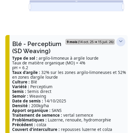
9 mois
(14 oct. 25 ➜ 15 juil. 26)
Blé - Perceptium
(SD Weaving)
Type de sol :
argilo-limoneux à argile lourde
Taux de matière organique (MO) = 4%
pH = 6.2
Taux d’argile :
32% sur les zones argilo-limoneuses et 52%
en zones d’argile lourde
Culture :
Blé
Variété :
Perceptium
Semis :
Semis direct
Semoir :
Weaving
Date de semis :
14/10/2025
Densité :
200kg/ha
Apport organique :
SANS
Traitement de semence :
vertal semence
Problématiques :
Luzerne, renouée, hydromorphie
Précédent :
colza
Couvert d’interculture :
repousses luzerne et colza