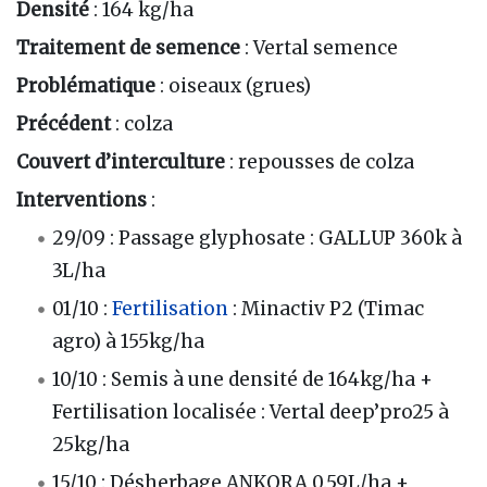
Densité
: 164 kg/ha
Traitement de semence
: Vertal semence
Problématique
: oiseaux (grues)
Précédent
: colza
Couvert d’interculture
: repousses de colza
Interventions
:
29/09 : Passage glyphosate : GALLUP 360k à
3L/ha
01/10 :
Fertilisation
: Minactiv P2 (Timac
agro) à 155kg/ha
10/10 : Semis à une densité de 164kg/ha +
Fertilisation localisée : Vertal deep’pro25 à
25kg/ha
15/10 : Désherbage ANKORA 0.59L/ha +