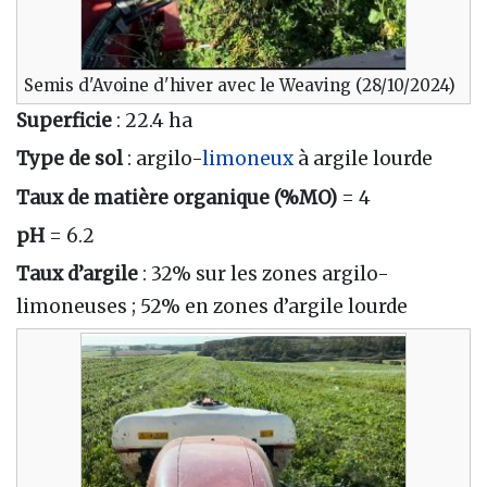
05/03 : DYNAMON 24N e+ SO3 à 210kg/ha (=48 unités
d’azote) 06/03 : Sulfate KALISOP à 100kg/ha
Semis d'Avoine d'hiver avec le Weaving (28/10/2024)
Biostimulant
6 mars 2026 (J+143)
Symbiostart 3L/ha
Superficie
: 22.4 ha
Type de sol
: argilo-
limoneux
à argile lourde
Fertilisation
20 mars 2026 (J+157)
Taux de matière organique (%MO)
= 4
2ème apport azoté : Solution azotée 250L/ha (100
unités d’N)
pH
= 6.2
Taux d’argile
: 32% sur les zones argilo-
Désherbage
16 avr. 2026 (J+184)
NIMBLE 20gr/ha SEKENS 1L/ha (Luzerne) SILICIUM PRO
limoneuses ; 52% en zones d’argile lourde
0.25L/ha
Biostimulant
4 mai 2026 (J+202)
VERTAL GRANDES CULTURES 1L/ha
Fertilisation
9 mai 2026 (J+207)
3ème apport azoté : AZOBOOST 40L/ha