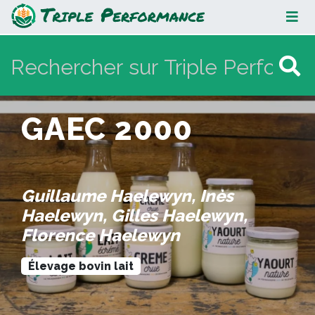
GAEC 2000
GAEC 2000
Guillaume Haelewyn, Inès
Haelewyn, Gilles Haelewyn,
Florence Haelewyn
Élevage bovin lait