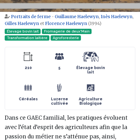
Portraits de ferme
-
Guillaume Haelewyn
,
Inès Haelewyn
,
Aller à :
navigation
,
rechercher
Gilles Haelewyn
et
Florence Haelewyn
(1994)
Élevage bovin lait
Fromagerie de deux'Main
Transformation laitière
Agroforesterie
210
5
Élevage bovin
lait
Céréales
Luzerne
Agriculture
cultivée
Biologique
Dans ce GAEC familial, les pratiques évoluent
avec l’état d’esprit des agriculteurs afin que la
passion du métier ne s’atténue pas, ainsi,