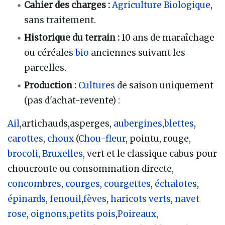
Cahier des charges
:
Agriculture Biologique
,
sans traitement.
Historique du terrain
:
10 ans de maraîchage
ou céréales
bio
anciennes suivant les
parcelles.
Production
:
Cultures
de saison uniquement
(pas d'achat-revente)
:
Ail
,artichauds,asperges,
aubergines
,
blettes
,
carottes
,
choux
(
Chou-fleur
, pointu, rouge,
brocoli
,
Bruxelles
, vert et le classique cabus pour
choucroute ou consommation directe,
concombres
,
courges
,
courgettes
,
échalotes
,
épinards
,
fenouil
,
fèves
,
haricots verts
,
navet
rose
,
oignons
,
petits pois
,
Poireaux
,