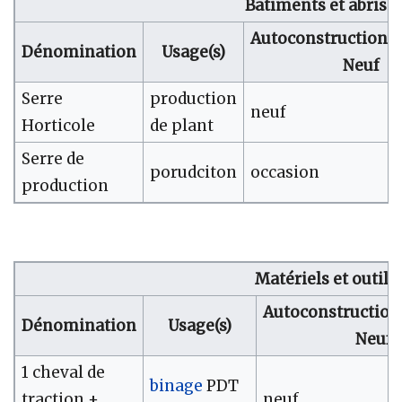
Batiments et abris
Autoconstruction/
Dénomination
Usage(s)
Neuf
Serre
production
neuf
Horticole
de plant
Serre de
porudciton
occasion
production
Matériels et outils
Autoconstruction
Dénomination
Usage(s)
Neuf
1 cheval de
binage
PDT
traction +
neuf