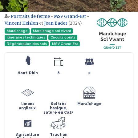
Portraits de ferme
-
MSV Grand-Est
-
Aller à :
navigation
,
rechercher
Vincent Heislen
et
Jean Bader
(2024)
Maraîchage
Maraîchage sol vivant
Itinéraires techniques
Circuits courts
Régénération des sols
MSV Grand-Est
Haut-Rhin
8
2
limons
Sol très
Maraîchage
argileux.
basique,
saturé en Ca2+
Agriculture
Traction