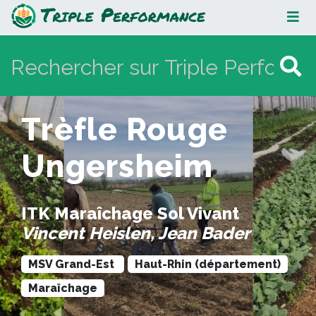
Trèfle Rouge Ungersheim
Trèfle Rouge
Ungersheim
ITK Maraîchage Sol Vivant
Vincent Heislen, Jean Bader
MSV Grand-Est
Haut-Rhin (département)
Maraîchage