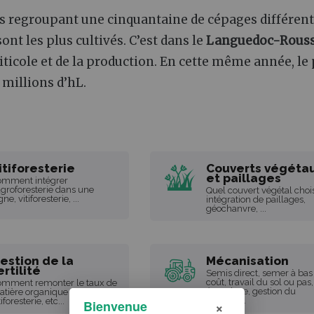
s regroupant une cinquantaine de cépages différent
ont les plus cultivés. C’est dans le
Languedoc-Rouss
iticole et de la production. En cette même année, le
millions d’hL.
itiforesterie
Couverts végéta
et paillages
omment intégrer
agroforesterie dans une
Quel couvert végétal chois
gne, vitiforesterie, ...
intégration de paillages,
géochanvre, ...
estion de la
Mécanisation
ertilité
Semis direct, semer à bas
coût, travail du sol ou pas,
mment remonter le taux de
épandage, gestion du
tière organique dans le sol,
couvert,...
tiforesterie, etc...
×
Bienvenue