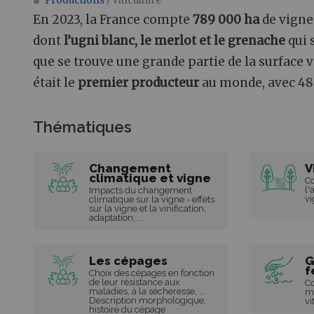
Productions
/ Viticulture
Aller à :
navigation
,
rechercher
En 2023, la France compte
789 000 ha
de vigne
dont
l’ugni blanc, le merlot et le grenache
qui s
que se trouve une grande partie de la surface v
était le
premier producteur
au monde, avec 48 
Thématiques
Changement
V
climatique et vigne
C
l'
Impacts du changement
vi
climatique sur la vigne - effets
sur la vigne et la vinification,
adaptation, ...
Les cépages
G
f
Choix des cépages en fonction
de leur résistance aux
Co
maladies, à la sécheresse, ...
ma
Description morphologique,
vi
histoire du cépage