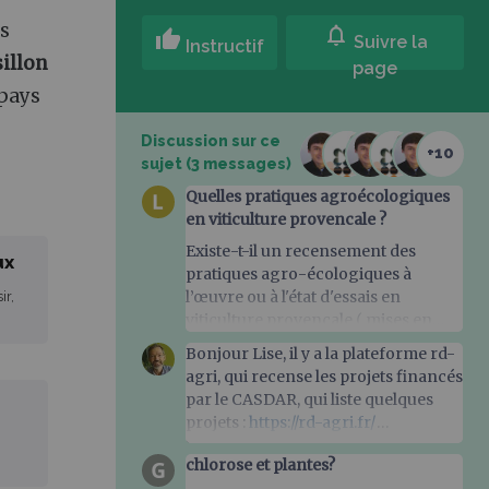
s
notifications
thumb_up
Suivre la
Instructif
illon
page
 pays
Discussion sur ce
+10
sujet (3 messages)
Quelles pratiques agroécologiques
en viticulture provencale ?
Existe-t-il un recensement des
ux
pratiques agro-écologiques à
l’œuvre ou à l'état d'essais en
ir,
viticulture provencale ( mises en
œuvre par quels groupes de viti ? ,
Bonjour Lise, il y a la plateforme rd-
accompagnés par qui , bilan des
agri, qui recense les projets financés
résultats, etc . ? )
par le CASDAR, qui liste quelques
projets :
https://rd-agri.fr/
Sinon il y a aussi la liste des GIEE
chlorose et plantes?
https://collectifs-agroecologie.fr