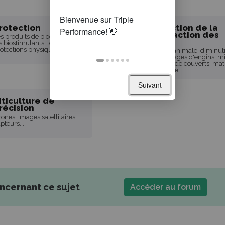
rotection
Réduction de la
compaction des
s produits de biocontrôle,
sols
s biostimulants, les
otections physiques,...
Traction animale, diminut
des passages d'engins, m
en place de couverts, mat
organique, ...
Suivant
iticulture de
récision
ones, images satellitaires,
pteurs...
oncernant ce sujet
Accéder au forum