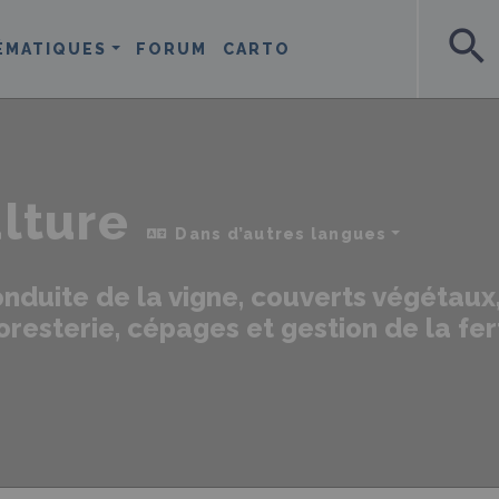
search
ÉMATIQUES
FORUM
CARTO
ulture
Dans d’autres langues
conduite de la vigne, couverts végétau
oresterie, cépages et gestion de la fert