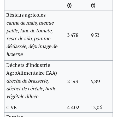
(t)
(t)
Résidus agricoles
canne de maïs, menue
paille, fane de tomate,
3 478
9,53
reste de silo, pomme
déclassée, déprimage de
luzerne
Déchets d’Industrie
AgroAlimentaire (IAA)
drèche de brasserie,
2 149
5,89
déchet de céréale, huile
végétale diluée
CIVE
4 402
12,06