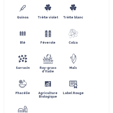
Quinoa
Trèfle violet
Trèfle blanc
Blé
Féverole
Colza
Sarrasin
Ray-grass
Maïs
d'Italie
Phacélie
Agriculture
Label Rouge
Biologique