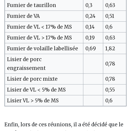
Fumier de taurillon
0,3
0,63
Fumier de VA
0,24
0,51
Fumier de VL < 17% de MS
0,14
0,6
Fumier de VL > 17% de MS
0,19
0,63
Fumier de volaille labellisée
0,69
1,82
Lisier de porc
0,78
engraissement
Lisier de porc mixte
0,78
Lisier de VL < 5% de MS
0,55
Lisier VL > 5% de MS
0,6
Enfin, lors de ces réunions, il a été décidé que le