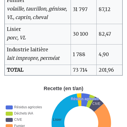
Fumier
volaille, taurillon, génisse,
31 797
87,12
VL, caprin, cheval
Lisier
30 100
82,47
porc, VL
Industrie laitière
1 788
4,90
lait impropre, perméat
TOTAL
73 714
201,96