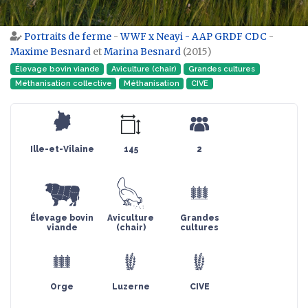
Portraits de ferme
-
WWF x Neayi - AAP GRDF CDC
-
Aller à :
navigation
,
rechercher
Maxime Besnard
et
Marina Besnard
(2015)
Élevage bovin viande
Aviculture (chair)
Grandes cultures
Méthanisation collective
Méthanisation
CIVE
Ille-et-Vilaine
145
2
Élevage bovin
Aviculture
Grandes
viande
(chair)
cultures
Orge
Luzerne
CIVE