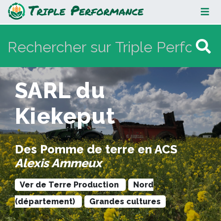
SARL du Kiekeput
SARL du
Kiekeput
Des Pomme de terre en ACS
Alexis Ammeux
Ver de Terre Production
Nord
(département)
Grandes cultures