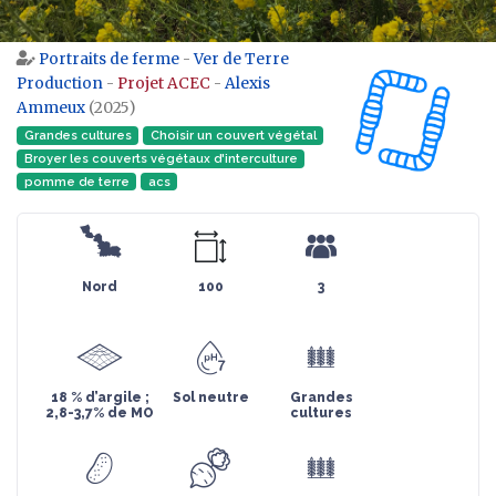
Portraits de ferme
-
Ver de Terre
Aller à :
navigation
,
rechercher
Production
-
Projet ACEC
-
Alexis
Ammeux
(2025)
Grandes cultures
Choisir un couvert végétal
Broyer les couverts végétaux d'interculture
pomme de terre
acs
Nord
100
3
18 % d’argile ;
Sol neutre
Grandes
2,8-3,7% de MO
cultures