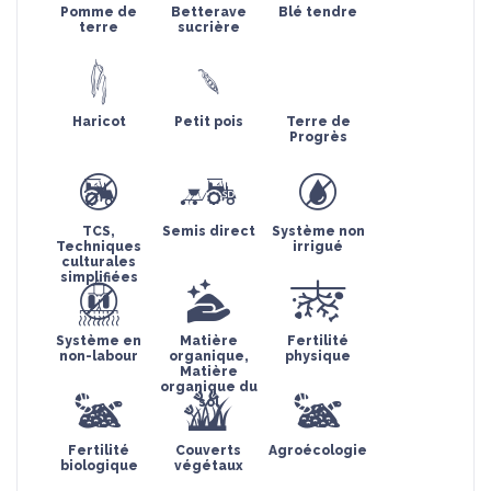
Pomme de
Betterave
Blé tendre
terre
sucrière
Haricot
Petit pois
Terre de
Progrès
TCS,
Semis direct
Système non
Techniques
irrigué
culturales
simplifiées
Système en
Matière
Fertilité
non-labour
organique,
physique
Matière
organique du
sol
Fertilité
Couverts
Agroécologie
biologique
végétaux