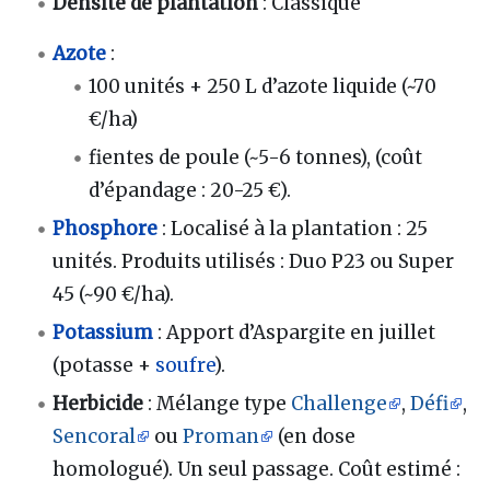
Densité de plantation
: Classique
Azote
:
100 unités + 250 L d’azote liquide (~70
€/ha)
fientes de poule (~5-6 tonnes), (coût
d’épandage : 20-25 €).
Phosphore
: Localisé à la plantation : 25
unités. Produits utilisés : Duo P23 ou Super
45 (~90 €/ha).
Potassium
: Apport d’Aspargite en juillet
(potasse +
soufre
).
Herbicide
: Mélange type
Challenge
,
Défi
,
Sencoral
ou
Proman
(en dose
homologué). Un seul passage. Coût estimé :