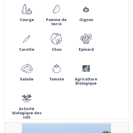
Courge
Pomme de
Oignon
terre
Carotte
Chou
Epinard
Salade
Tomate
Agriculture
Biologique
Activité
biologique des
sols