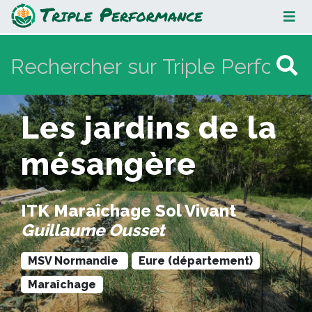
Les jardins de la mésangère
Les jardins de la
mésangère
ITK Maraîchage Sol Vivant
Guillaume Ousset
MSV Normandie
Eure (département)
Maraîchage