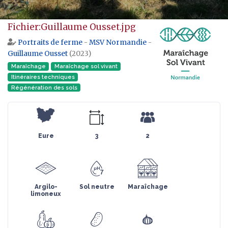
Aller à :
navigation
,
rechercher
Fichier:Guillaume Ousset.jpg
Portraits de ferme
-
MSV Normandie
-
Guillaume Ousset
(2023)
Maraîchage
Maraîchage sol vivant
Itinéraires techniques
Régénération des sols
Eure
3
2
Argilo-
Sol neutre
Maraîchage
limoneux