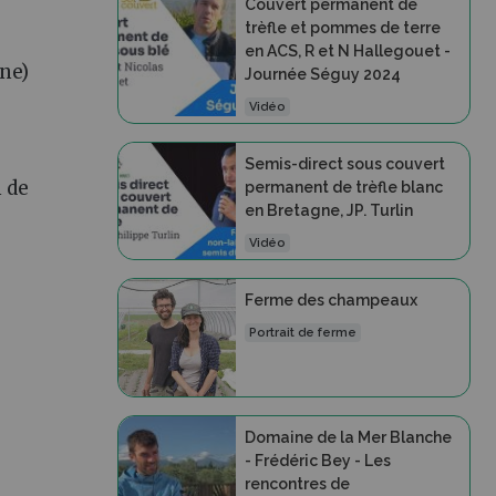
Couvert permanent de
trèfle et pommes de terre
en ACS, R et N Hallegouet -
ine)
Journée Séguy 2024
Vidéo
Semis-direct sous couvert
n de
permanent de trèfle blanc
en Bretagne, JP. Turlin
Vidéo
Ferme des champeaux
Portrait de ferme
e
Domaine de la Mer Blanche
- Frédéric Bey - Les
rencontres de