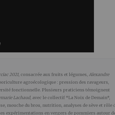
ciac 2021
, consacrée aux fruits et légumes,
Alexandre
rboriculture agroécologique : pression des ravageurs,
iversité fonctionnelle. Plusieurs praticiens témoignent
ymarie Lachaud
, avec le collectif *La Noix de Demain*,
ose, mouche du brou, nutrition, analyses de sève et rôle 
es expérimentations en vergers de pommiers autour d