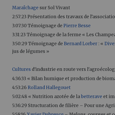
Maraîchage
sur Sol Vivant
2:57:23 Présentation des travaux de l’associati
3:07:30 Témoignage de
Pierre Besse
3:31:23 Témoignage de la ferme « Les Champe
3:50:29 Témoignage de
Bernard Lorber
: «
Dive
jus de légumes »
Cultures
d'industrie en route vers l'agroécolog
4:36:33 « Bilan humique et production de bio
4:53:26
Rolland Hallegouet
5:02:48 « Nutrition azotée de la
betterave
et im
5:36:29 Structuration de filière – Pour une Agr
5:58:16
Xavier Dubreucq
– Melons, courges et c