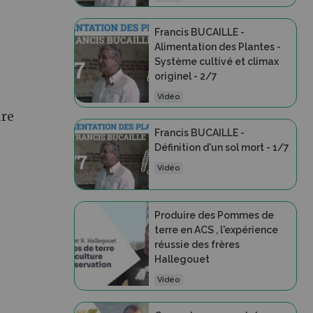
Francis BUCAILLE -
Alimentation des Plantes -
Système cultivé et climax
originel - 2/7
Vidéo
ure
Francis BUCAILLE -
Définition d'un sol mort - 1/7
Vidéo
Produire des Pommes de
terre en ACS , l'expérience
réussie des frères
Hallegouet
Vidéo