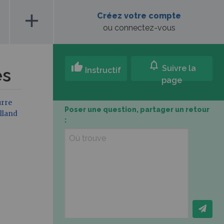
add
Créez votre compte
ou connectez-vous
notifications
thumb_up
Suivre la
es
Instructif
page
urre
Poser une question, partager un retour
lland
: