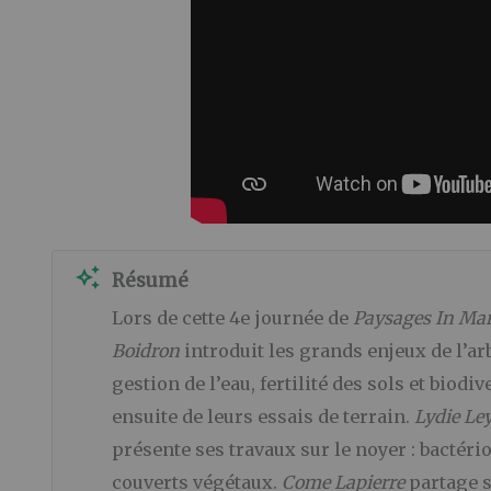
auto_awesome
Résumé
Lors de cette 4e journée de
Paysages In Mar
Boidron
introduit les grands enjeux de l’a
gestion de l’eau, fertilité des sols et biod
ensuite de leurs essais de terrain.
Lydie Le
présente ses travaux sur le noyer : bactéri
couverts végétaux.
Come Lapierre
partage s