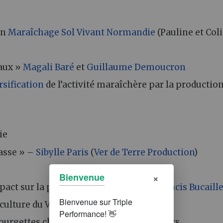
on
Maraîchage Sol Vivant
Normandie
(Pauline et Col
aux »
Magali Baré
et
Guillaume Demoucron
rsification
de l’activité maraîchère par la productio
ie
masse » –
Sibylle Paris
(
Ver de Terre Production
)
×
Bienvenue
pact sur la présence du
puceron
» –
Francis Bucaill
iculture du Vivant
ourgettes chez des agriculteurs légumiers