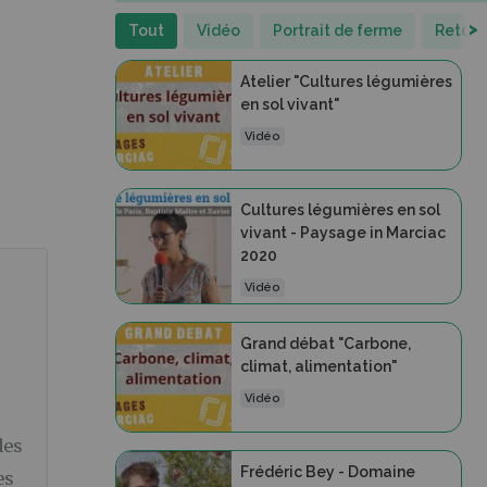
>
Tout
Vidéo
Portrait de ferme
Retour
Atelier "Cultures légumières
en sol vivant"
Vidéo
Cultures légumières en sol
vivant - Paysage in Marciac
2020
Vidéo
Grand débat "Carbone,
climat, alimentation"
Vidéo
des
Frédéric Bey - Domaine
es