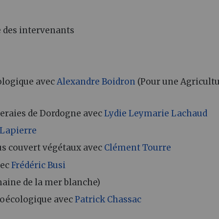
e des intervenants
cologique avec
Alexandre Boidron
(Pour une Agricult
yeraies de Dordogne avec
Lydie Leymarie Lachaud
Lapierre
ous couvert végétaux avec
Clément Tourre
vec
Frédéric Busi
ine de la mer blanche)
groécologique avec
Patrick Chassac