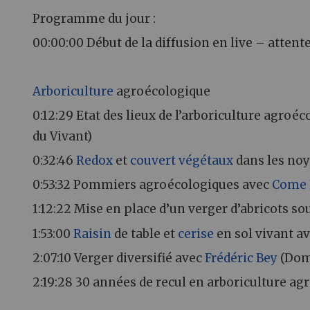
Programme du jour :
00:00:00 Début de la diffusion en live – attent
Arboriculture
agroécologique
0:12:29 Etat des lieux de l’arboriculture agroé
du Vivant)
0:32:46
Redox
et
couvert végétaux
dans les no
0:53:32 Pommiers agroécologiques avec
Come 
1:12:22 Mise en place d’un verger d’abricots s
1:53:00
Raisin
de table et
cerise
en sol vivant a
2:07:10 Verger diversifié avec
Frédéric Bey
(Doma
2:19:28 30 années de recul en arboriculture a