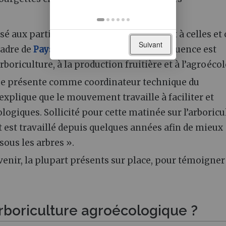
é aux participants présents sur place et à celles et
Suivant
cadre de
Paysages In Marciac 2021
. La séquence est
oriculture, à la production fruitière et à l’agroécol
l se présente comme coordinateur technique du
l explique que le mouvement travaille à faciliter et
logiques. Sollicité pour cette matinée sur l’arboricu
jet est travaillé depuis quelques années afin de mieux
sous les arbres ».
venir, la plupart présents sur place, pour témoigner
’arboriculture agroécologique ?