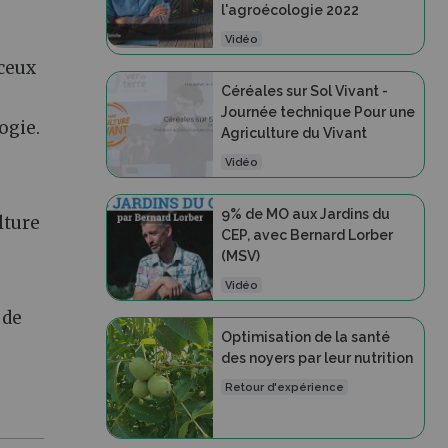
l'agroécologie 2022
Vidéo
 ceux
Céréales sur Sol Vivant -
Journée technique Pour une
ogie.
Agriculture du Vivant
Vidéo
9% de MO aux Jardins du
lture
CEP, avec Bernard Lorber
(MSV)
Vidéo
 de
Optimisation de la santé
des noyers par leur nutrition
Retour d'expérience