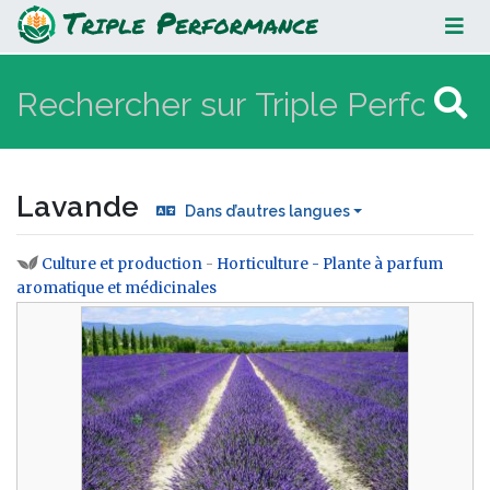
Lavande
Lavande
Dans d’autres langues
Culture et production
-
Horticulture - Plante à parfum
Aller à :
navigation
,
rechercher
aromatique et médicinales