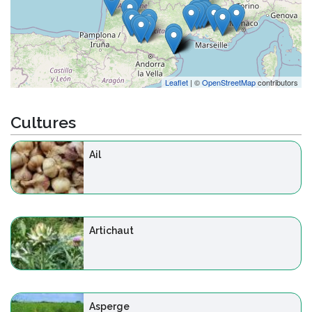
Leaflet
| ©
OpenStreetMap
contributors
Cultures
Ail
Artichaut
Asperge