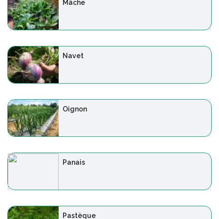
Mâche
Navet
Oignon
Panais
Pastèque