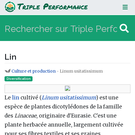
Lin
Lin
Culture et production
- Linum usitatissimum
Aller à :
navigation
,
rechercher
Diversification
Le
lin
cultivé (
Linum usitatissimum
) est une
espèce de plantes dicotylédones de la famille
des
Linaceae
, originaire d'Eurasie. C'est une
plante herbacée annuelle, largement cultivée
pour ses fibres textiles et ses graines