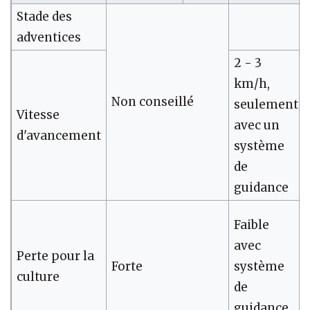
Stade des
adventices
2 - 3
km/h,
Non conseillé
seulement
Vitesse
avec un
d'avancement
système
de
guidance
Faible
avec
Perte pour la
Forte
système
culture
de
guidance