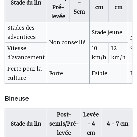
Stade du lin
-
Pré-
cm
cm
5cm
levée
Stades des
Stade jeune
adventices
N
Non conseillé
co
Vitesse
10
12
d'avancement
km/h
km/h
Perte pour la
Forte
Faible
Fo
culture
Bineuse
Post-
Levée
Stade du lin
semis/Pré-
- 4
4 - 7 cm
levée
cm