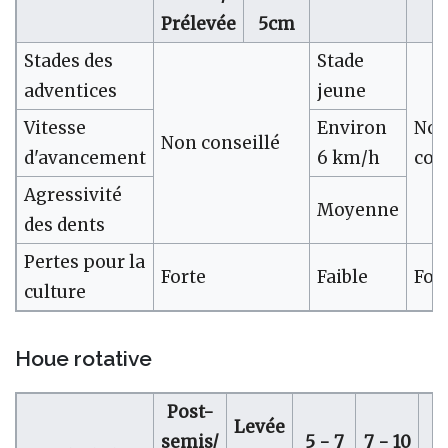
Prélevée
5cm
Stades des
Stade
adventices
jeune
Vitesse
Environ
No
Non conseillé
d'avancement
6 km/h
con
Agressivité
Moyenne
des dents
Pertes pour la
Forte
Faible
For
culture
Houe rotative
Post-
Levée
semis/
5 - 7
7 - 10
1