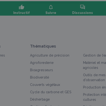
thumb_up
notifications
forum
Instructif
Suivre
Discussions
oser une question, partager un retour :
s
Thématiques
res
Agriculture de précision
Gestion de l’e
Agroforesterie
Matériel et m
agricoles
Bioagresseurs
Outils de mes
out
Vidéo
Biodiversité
d’observation
Couverts végétaux
Céréales sur Sol Vivant - Journée
Production én
Cycle du carbone et GES
technique Pour une Agriculture du Vivant
Protection in
Vidéo
Désherbage
cultures