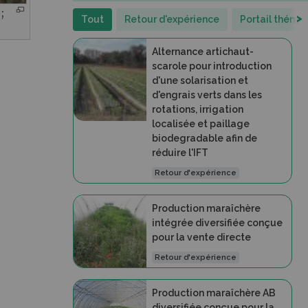
;
>
Tout
Retour d'expérience
Portail théma
Alternance artichaut-
scarole pour introduction
d'une solarisation et
d'engrais verts dans les
rotations, irrigation
localisée et paillage
biodegradable afin de
réduire l'IFT
Retour d'expérience
Production maraîchère
intégrée diversifiée conçue
pour la vente directe
Retour d'expérience
Production maraîchère AB
diversifiée conçue pour la