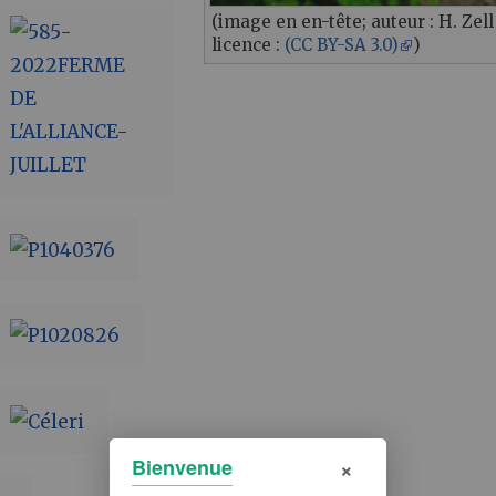
(image en en-tête; auteur : H. Zell 
licence :
(CC BY-SA 3.0)
)
×
Bienvenue