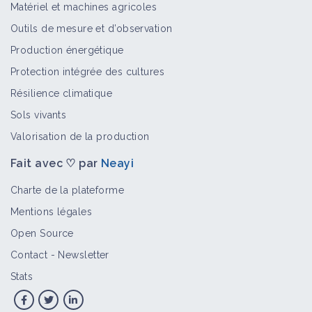
Puceron lanigère sur pommier
Matériel et machines agricoles
Bioagresseur
Outils de mesure et d’observation
Production énergétique
Protection intégrée des cultures
Pou de San José sur pommier
Résilience climatique
Bioagresseur
Sols vivants
Valorisation de la production
Fait avec ♡ par
Neayi
Oïdium sur pommier
Charte de la plateforme
Bioagresseur
Mentions légales
Open Source
Contact
-
Newsletter
Hoplocampe sur pommier
Bioagresseur
Stats