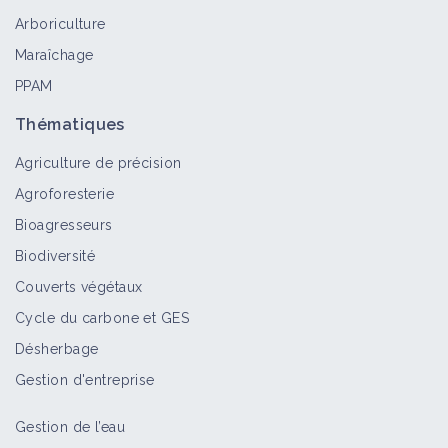
24/27
Arboriculture
Vidéo
Maraîchage
PPAM
Tavelure sur pommier
Bioagresseur
Thématiques
Agriculture de précision
Agroforesterie
Rhynchite rouge sur pommier
Bioagresseurs
Bioagresseur
Biodiversité
Couverts végétaux
Cycle du carbone et GES
Puceron vert non migrant sur
Désherbage
pommier
Gestion d'entreprise
Bioagresseur
Gestion de l’eau