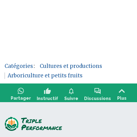
Catégories
:
Cultures et productions
Arboriculture et petits fruits
thumb_up
notifications
forum
Partager
Plus
Instructif
Suivre
Discussions
Poser une question, partager un retour :