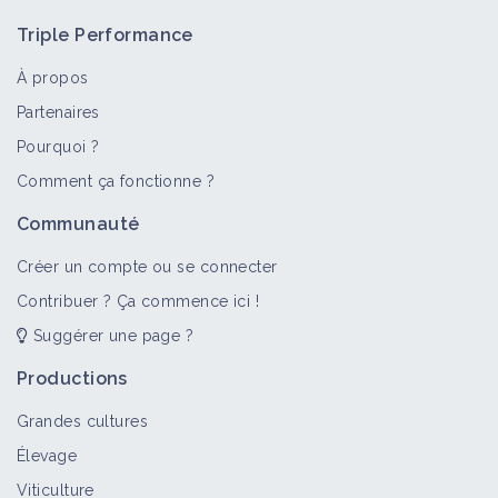
Triple Performance
À propos
Partenaires
Pourquoi ?
>
Tout
Fiche technique
Vidéo
Bioagresseur
Retou
Comment ça fonctionne ?
Tavelure du pommier: lutte directe
Communauté
en utilisant des systèmes d'aide à la
décision
Créer un compte ou se connecter
Fiche technique
Contribuer ? Ça commence ici !
Suggérer une page ?
M.BOURDARIAS - Taille Naturelle des
Arbres Fruitiers - Pommier - 22/27
Productions
Vidéo
Grandes cultures
Élevage
M.BOURDARIAS - Taille Naturelle des
Viticulture
Arbres Fruitiers - Taille d'un Pommier -