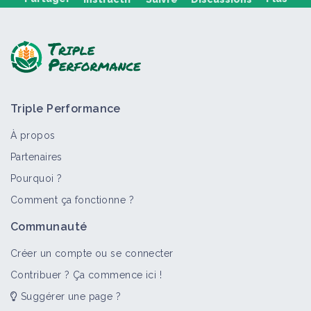
Poser une question, partager un retour :
Triple Performance
À propos
Partenaires
Pourquoi ?
>
Tout
Fiche technique
Retour d'expérience
Bioagres
Comment ça fonctionne ?
Utiliser des paillages ou mulchs sur le
Communauté
rang en verger
Fiche technique
Créer un compte ou se connecter
Contribuer ? Ça commence ici !
Suggérer une page ?
Utiliser la méthode sandwich pour