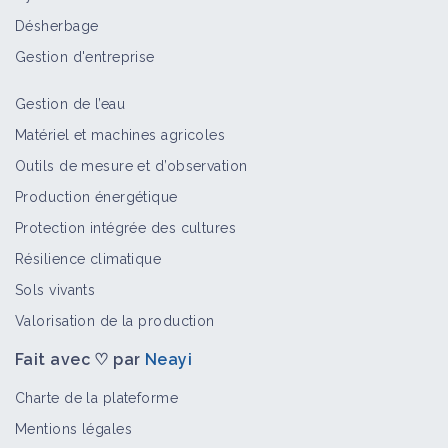
Désherbage
Poser de la glu autour des troncs
Gestion d'entreprise
d'arbres fruitiers
Gestion de l’eau
Fiche technique
Matériel et machines agricoles
Outils de mesure et d’observation
Application d'argile (Kaolinite
Production énergétique
calcinée) en verger
Fiche technique
Protection intégrée des cultures
Résilience climatique
Sols vivants
Lutter contre les campagnols à l’aide
de pièges mécaniques
Valorisation de la production
Fiche technique
Fait avec ♡ par
Neayi
Charte de la plateforme
Mentions légales
Abricot : privilégier les observations