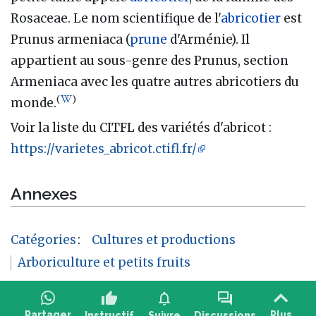
Rosaceae. Le nom scientifique de l'
abricotier
est
Prunus armeniaca (
prune
d'Arménie). Il
appartient au sous-genre des Prunus, section
Armeniaca avec les quatre autres abricotiers du
(
)
monde.
Voir la liste du CITFL des variétés d'abricot :
https://varietes_abricot.ctifl.fr/
Annexes
Catégories
:
Cultures et productions
Arboriculture et petits fruits
thumb_up
notifications
forum
Partager
Plus
Instructif
Suivre
Discussions