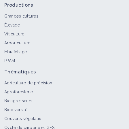
gérer les adventices en verger
Productions
Fiche technique
Grandes cultures
Élevage
Pratiquer le désherbage mécanique
Viticulture
en verger
Arboriculture
Fiche technique
Maraîchage
PPAM
Pratiquer la lutte biologique en
Thématiques
verger - pulvérisation de micro-
organismes
Agriculture de précision
Fiche technique
Agroforesterie
Bioagresseurs
Préserver les auxiliaires dans le
Biodiversité
verger
Couverts végétaux
Fiche technique
Cycle du carbone et GES