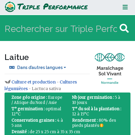
Laitue
Laitue
Dans d’autres langues
Culture et production
-
Cultures
Aller à :
navigation
,
rechercher
légumières
- Lactuca sativa
Zone géo origine :
Europe
Nb jour germination :
5 à
/ Afrique du Nord / Asie
10 jours
T° germination :
optimal
T° du sol à la plantation :
12°C
12 à 15°C
Conservation graines :
4 à
Rendement :
80% des
5 ans
pieds plantés
Densité :
de 25 x 25 cm à 35 x 35 cm