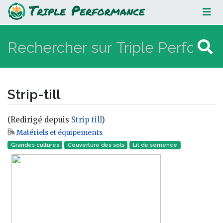
Strip-till
Strip-till
(Redirigé depuis
Strip till
)
Matériels et équipements
Aller à :
navigation
,
rechercher
Grandes cultures
Couverture des sols
Lit de semence