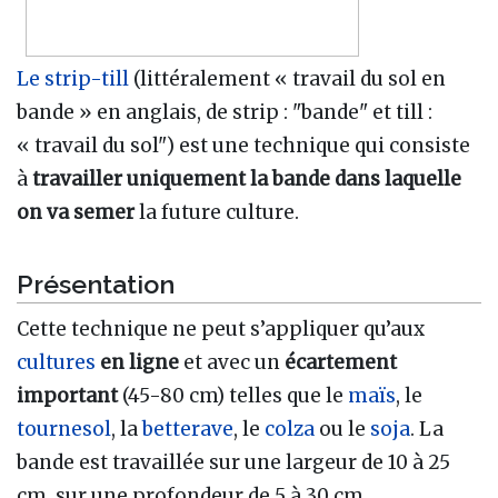
Le strip-till
(littéralement « travail du sol en
bande » en anglais, de strip : "bande" et till :
« travail du sol") est une technique qui consiste
à
travailler uniquement la bande dans laquelle
on va semer
la future culture.
Présentation
Cette technique ne peut s’appliquer qu’aux
cultures
en ligne
et avec un
écartement
important
(45-80 cm) telles que le
maïs
, le
tournesol
, la
betterave
, le
colza
ou le
soja
. La
bande est travaillée sur une largeur de 10 à 25
cm, sur une profondeur de 5 à 30 cm.