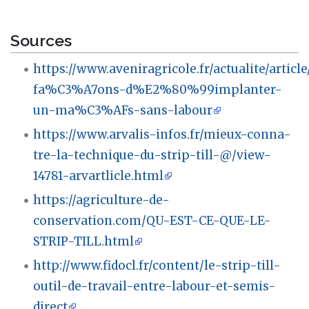
Sources
https://www.aveniragricole.fr/actualite/articl
fa%C3%A7ons-d%E2%80%99implanter-
un-ma%C3%AFs-sans-labour
https://www.arvalis-infos.fr/mieux-conna-
tre-la-technique-du-strip-till-@/view-
14781-arvartlicle.html
https://agriculture-de-
conservation.com/QU-EST-CE-QUE-LE-
STRIP-TILL.html
http://www.fidocl.fr/content/le-strip-till-
outil-de-travail-entre-labour-et-semis-
direct