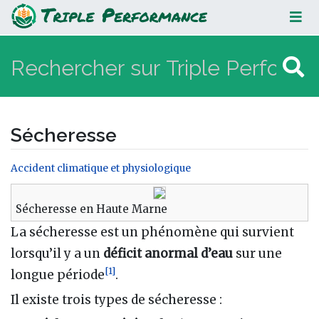
Sécheresse
Sécheresse
Accident climatique et physiologique
Aller à :
navigation
,
rechercher
Sécheresse en Haute Marne
La sécheresse est un phénomène qui survient
lorsqu’il y a un
déficit anormal d’eau
sur une
[
1
]
longue période
.
Il existe trois types de sécheresse :