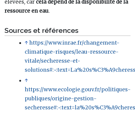
élevées, car
cela dépend de la disponibilité de la
ressource en eau
.
Sources et références
↑
https://www.inrae.fr/changement-
climatique-risques/leau-ressource-
vitale/secheresse-et-
solutions#:~:text=La%20s%C3%A9cher
↑
https://www.ecologie.gouv.fr/politiques-
publiques/origine-gestion-
secheresse#:~:text=la%20s%C3%A9che