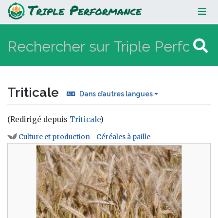
Triticale
Triticale
Dans d’autres langues
(Redirigé depuis
Triticale
)
Aller à :
navigation
,
rechercher
Culture et production
-
Céréales à paille