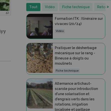
>
Tout
Vidéo
Fiche technique
Retour 
Formation ITK : Itinéraire sur
vivaces (20/24)
Vidéo
Pratiquer le désherbage
mécanique sur le rang -
Bineuse à doigts ou
moulinets
Fiche technique
Alternance artichaut-
scarole pour introduction
d'une solarisation et
d'engrais verts dans les
rotations, irrigation
localisée et paillage