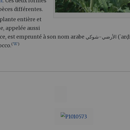
ut
. Ces deux formes
èces différentes.
 plante entière et
le, appelée aussi
prunté à son nom arabe الأرضي-شوكي (ʾarḍiyy
(
)
occo.