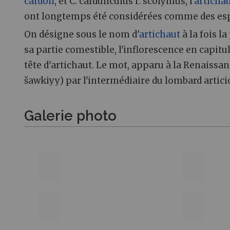
cardon
, et C. cardunculus f. scolymus, l'
articha
ont longtemps été considérées comme des esp
On désigne sous le nom d'
artichaut
à la fois la
sa partie comestible, l'inflorescence en capitu
tête d'artichaut. Le mot, apparu à la Renaissance, est em
šawkiyy) par l'intermédiaire du lombard artici
Galerie photo