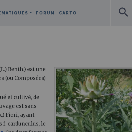
search
ÉMATIQUES
FORUM
CARTO
L.) Benth.) est une
ées (ou Composées)
 et cultivé, de
auvage est sans
) Fiori, ayant
 f. cardunculus, le