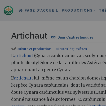
PAGE D’ACCUEIL
PRODUCTIONS
TH
Artichaut
Dans d’autres langues
Culture et production
-
Cultures légumières
Aller à :
navigation
,
rechercher
L’
artichaut
(Cynara cardunculus var. scolymus (
plante dicotylédone de la famille des Astérac
appartenant au genre Cynara.
L'
artichaut
lui-même est un chardon domestiqué
l'espèce Cynara cardunculus, dont la variété s
doute Cynara cardunculus var. sylvestris (Lamk.
donné naissance à deux formes : C. cardunculus