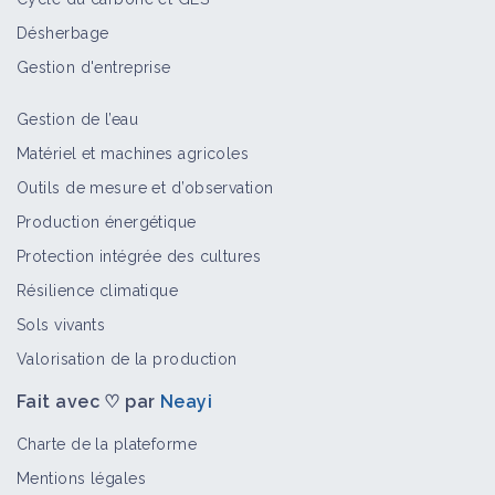
Désherbage
Des vignes conduites en bio et
totalement enherbées
Gestion d'entreprise
Retour d'expérience
Gestion de l’eau
Matériel et machines agricoles
Répartir les labours dans la rotation
Outils de mesure et d’observation
Fiche technique
Production énergétique
Protection intégrée des cultures
Résilience climatique
Implanter des céréales dans le cadre
Sols vivants
de la gestion du campagnol terrestre
Fiche technique
Valorisation de la production
Fait avec ♡ par
Neayi
Autonomie fourragère et dérobées
Charte de la plateforme
Retour d'expérience
Mentions légales