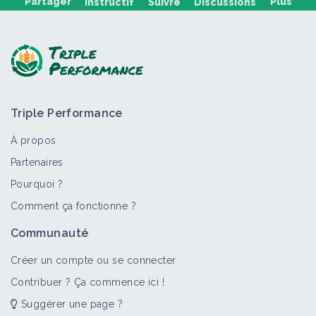
Partager
Plus
Instructif
Suivre
Discussions
Poser une question, partager un retour :
Triple Performance
À propos
Partenaires
Pourquoi ?
>
Tout
Fiche technique
Retour d'expérience
Culture e
Comment ça fonctionne ?
Implanter des engrais verts en vigne
Communauté
Fiche technique
Créer un compte ou se connecter
Contribuer ? Ça commence ici !
Suggérer une page ?
Pratiquer l’enherbement spontané ou