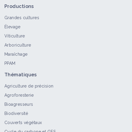
semé de l’inter-rang en vigne
Productions
Fiche technique
Grandes cultures
Élevage
Associer le colza à des plantes de
Viticulture
service gélives
Arboriculture
Fiche technique
Maraîchage
PPAM
Rouler les couverts végétaux
Thématiques
pendant la période d'interculture
Fiche technique
Agriculture de précision
Agroforesterie
Bioagresseurs
Des couverts végétaux pour gérer
l'enherbement sur le rang
Biodiversité
Retour d'expérience
Couverts végétaux
Cycle du carbone et GES