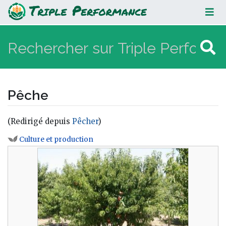
Pêche
Pêche
(Redirigé depuis
Pêcher
)
Aller à :
navigation
,
rechercher
Culture et production