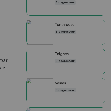
Bioagresseur
Tenthrèdes
Bioagresseur
Teignes
, par
Bioagresseur
 de
Sésies
Bioagresseur
n