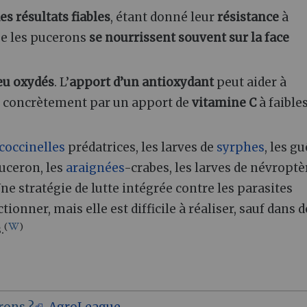
es résultats fiables
, étant donné leur
résistance
à
que les pucerons
se nourrissent souvent sur la face
eu oxydés
. L’
apport d’un antioxydant
peut aider à
re concrètement par un apport de
vitamine C
à faible
coccinelles
prédatrices, les larves de
syrphes
, les g
uceron, les
araignées
-crabes, les larves de névroptè
stratégie de lutte intégrée contre les parasites
onner, mais elle est difficile à réaliser, sauf dans d
(
)
.