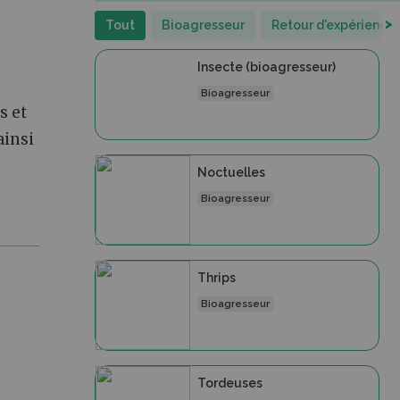
>
Tout
Bioagresseur
Retour d'expérience
Insecte (bioagresseur)
Bioagresseur
s et
 ainsi
Noctuelles
Bioagresseur
Thrips
Bioagresseur
Tordeuses