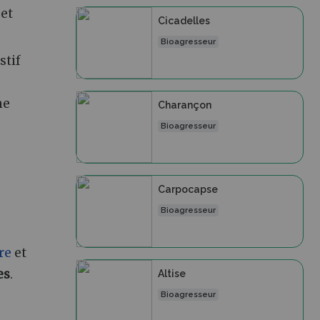
 et
Cicadelles
Bioagresseur
stif
me
Charançon
Bioagresseur
Carpocapse
Bioagresseur
re
et
es
.
Altise
Bioagresseur