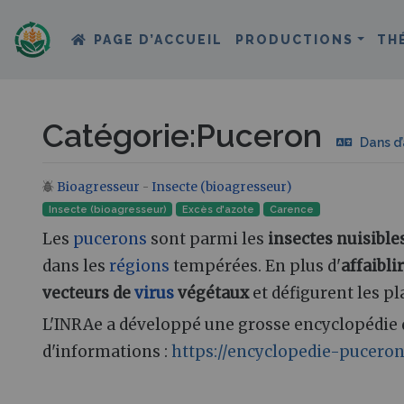
PAGE D’ACCUEIL
PRODUCTIONS
TH
Catégorie
:
Puceron
Dans d
Bioagresseur
-
Insecte (bioagresseur)
Aller à :
navigation
,
rechercher
Insecte (bioagresseur)
Excès d'azote
Carence
Les
pucerons
sont parmi les
insectes nuisible
dans les
régions
tempérées. En plus d'
affaibli
vecteurs de
virus
végétaux
et défigurent les p
L'INRAe a développé une grosse encyclopédi
d'informations :
https://encyclopedie-pucerons