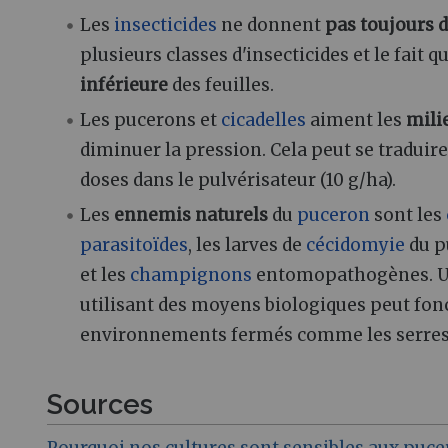
Les
insecticides
ne donnent
pas toujours d
plusieurs classes d'insecticides et le fait 
inférieure
des feuilles.
Les pucerons et
cicadelles
aiment les
mili
diminuer la pression. Cela peut se tradui
doses dans le pulvérisateur (10 g/ha).
Les
ennemis naturels
du
puceron
sont les
parasitoïdes
, les larves de
cécidomyie
du p
et les
champignons
entomopathogènes. Une 
utilisant des moyens biologiques peut foncti
environnements fermés comme les serres
Sources