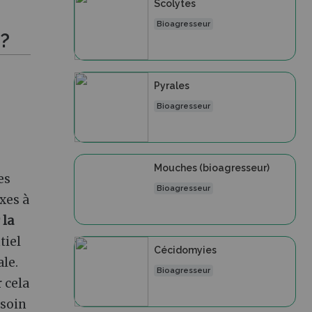
Scolytes
Bioagresseur
 ?
Pyrales
Bioagresseur
Mouches (bioagresseur)
es
Bioagresseur
xes à
 la
tiel
Cécidomyies
ale.
Bioagresseur
 cela
esoin