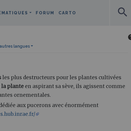
search
ÉMATIQUES
FORUM
CARTO
’autres langues
s
les plus destructeurs pour les plantes cultivées
r la plante
en aspirant sa sève, ils agissent comme
lantes ornementales.
e dédiée aux pucerons avec énormément
.hub.inrae.fr/