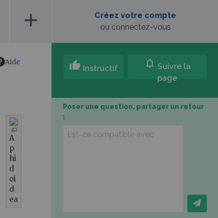
add
Créez votre compte
ou connectez-vous
Aide
notifications
thumb_up
Suivre la
Instructif
page
Poser une question, partager un retour
:
A
p
hi
d
oi
d
ea