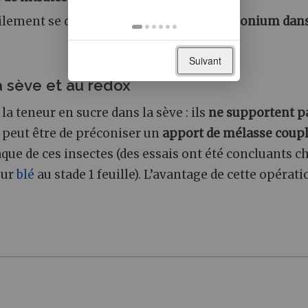
cilement se développer,
attirés par l’ammonium dans
Suivant
a sève et au redox
la teneur en sucre dans la sève : ils
ne supportent p
e peut être de préconiser un
apport de mélasse coupl
que de ces insectes (des essais ont été concluants c
sur
blé
au stade 1 feuille). L’avantage de cette opérati