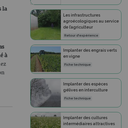
 la
Les infrastructures
agroécologiques au service
de l’agriculteur
Retour d'expérience
as
Implanter des engrais verts
é à
en vigne
hez
Fiche technique
on
Implanter des espèces
gélives en interculture
Fiche technique
Implanter des cultures
intermédiaires attractives