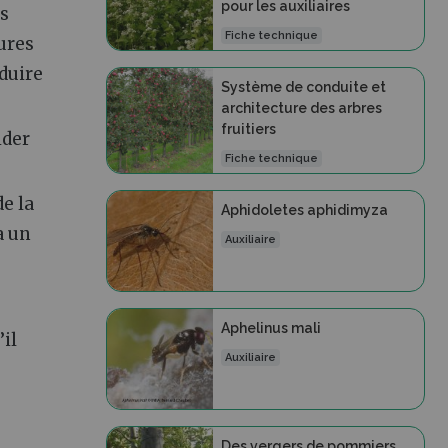
pour les auxiliaires
es
Fiche technique
ures
nduire
Système de conduite et
architecture des arbres
fruitiers
ider
Fiche technique
e la
Aphidoletes aphidimyza
a un
Auxiliaire
Aphelinus mali
il
Auxiliaire
Des vergers de pommiers