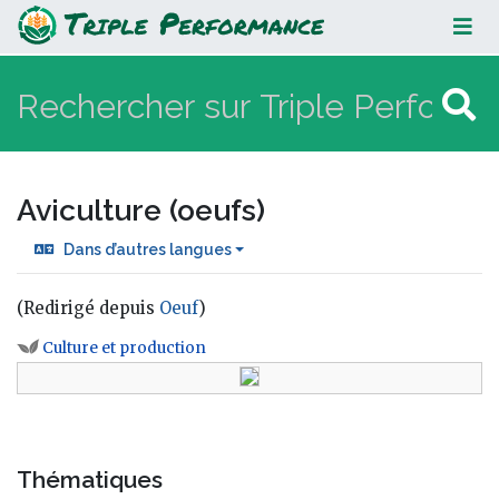
Aviculture (oeufs)
Aviculture (oeufs)
Dans d’autres langues
(Redirigé depuis
Oeuf
)
Aller à :
navigation
,
rechercher
Culture et production
Thématiques