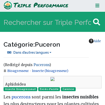
Puceron
Aide
Catégorie
:
Puceron
Dans d’autres langues
(Redirigé depuis
Pucerons
)
Bioagresseur
-
Insecte (bioagresseur)
Aller à :
navigation
,
rechercher
Aphidoidea
Insecte (bioagresseur)
Excès d'azote
Carence
Les
pucerons
sont parmi les
insectes nuisibles
les plus destructeurs pour les plantes cultivées