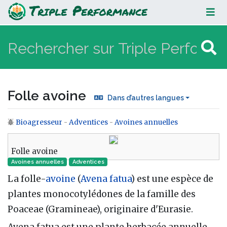
Folle avoine
Folle avoine
Dans d’autres langues
Bioagresseur
-
Adventices
-
Avoines annuelles
Aller à :
navigation
,
rechercher
Folle avoine
Avoines annuelles
Adventices
La folle-
avoine
(
Avena fatua
) est une espèce de
plantes monocotylédones de la famille des
Poaceae (Gramineae), originaire d'Eurasie.
Avena fatua est une plante herbacée annuelle