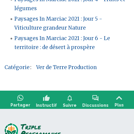
légumes
Paysages In Marciac 2021 : Jour 5 -
Viticulture grandeur Nature
Paysages In Marciac 2021 : Jour 6 - Le
territoire : de désert à prospère
Catégorie
:
Ver de Terre Production
thumb_up
notifications
forum
Partager
Plus
Instructif
Suivre
Discussions
Poser une question, partager un retour :