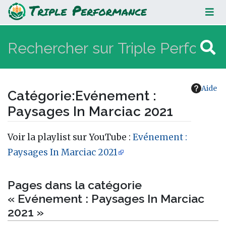
Evénement : Paysages In Marciac
2021
Aide
Catégorie
:
Evénement :
Paysages In Marciac 2021
Aller à :
navigation
,
rechercher
Voir la playlist sur YouTube :
Evénement :
Paysages In Marciac 2021
Pages dans la catégorie
« Evénement : Paysages In Marciac
2021 »