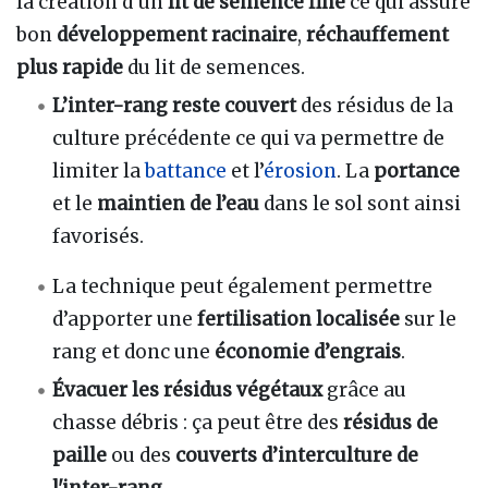
la création d’un
lit de semence fine
ce qui assure
bon
développement racinaire
,
réchauffement
plus rapide
du lit de semences.
L’inter-rang reste couvert
des résidus de la
culture précédente ce qui va permettre de
limiter la
battance
et l’
érosion
. La
portance
et le
maintien de l’eau
dans le sol sont ainsi
favorisés.
La technique peut également permettre
d’apporter une
fertilisation localisée
sur le
rang et donc une
économie d’engrais
.
Évacuer les résidus végétaux
grâce au
chasse débris : ça peut être des
résidus de
paille
ou des
couverts d’interculture de