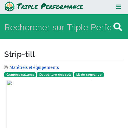
Strip-till
Strip-till
Matériels et équipements
Aller à :
navigation
,
rechercher
Grandes cultures
Couverture des sols
Lit de semence