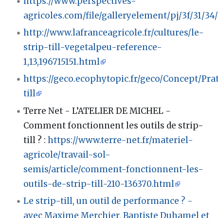
https://www.perspectives-
agricoles.com/file/galleryelement/pj/3f/31/3
http://www.lafranceagricole.fr/cultures/le-
strip-till-vegetalpeu-reference-
1,13,196715151.html
https://geco.ecophytopic.fr/geco/Concept/Pra
till
Terre Net - L’ATELIER DE MICHEL -
Comment fonctionnent les outils de strip-
till ?
:
https://www.terre-net.fr/materiel-
agricole/travail-sol-
semis/article/comment-fonctionnent-les-
outils-de-strip-till-210-136370.html
Le strip-till, un outil de performance ? -
avec Maxime Merchier, Baptiste Duhamel et