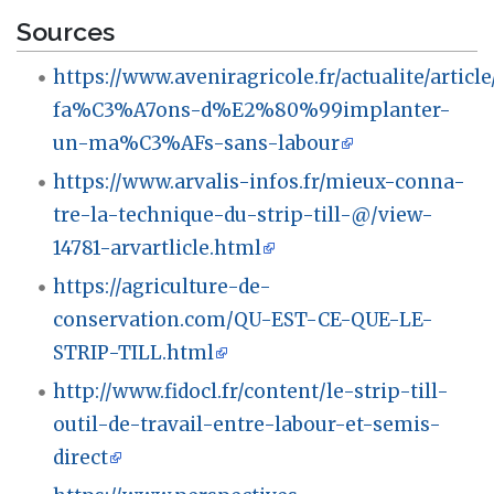
Sources
https://www.aveniragricole.fr/actualite/articl
fa%C3%A7ons-d%E2%80%99implanter-
un-ma%C3%AFs-sans-labour
https://www.arvalis-infos.fr/mieux-conna-
tre-la-technique-du-strip-till-@/view-
14781-arvartlicle.html
https://agriculture-de-
conservation.com/QU-EST-CE-QUE-LE-
STRIP-TILL.html
http://www.fidocl.fr/content/le-strip-till-
outil-de-travail-entre-labour-et-semis-
direct