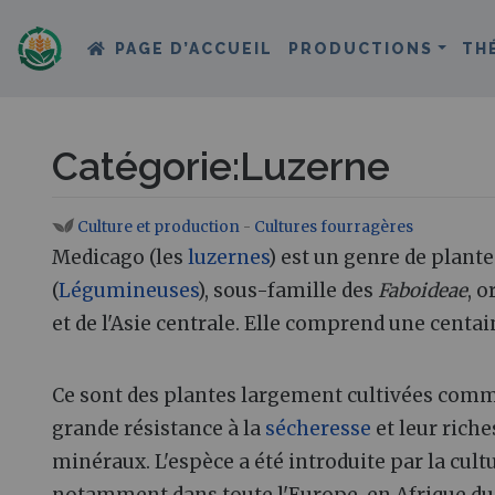
PAGE D’ACCUEIL
PRODUCTIONS
TH
Catégorie
:
Luzerne
Culture et production
-
Cultures fourragères‎
Aller à :
navigation
,
rechercher
Medicago (les
luzernes
) est un genre de plant
(
Légumineuses
), sous-famille des
Faboideae
, o
et de l'Asie centrale. Elle comprend une centai
Ce sont des plantes largement cultivées comm
grande résistance à la
sécheresse
et leur riche
minéraux. L'espèce a été introduite par la cult
notamment dans toute l'Europe, en Afrique du 