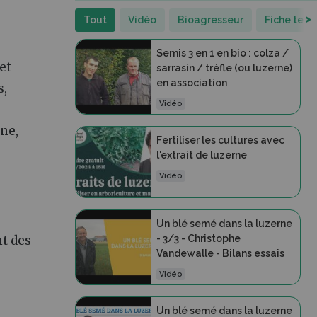
>
Tout
Vidéo
Bioagresseur
Fiche tech
Semis 3 en 1 en bio : colza /
et
sarrasin / trèfle (ou luzerne)
en association
s,
Vidéo
ène,
Fertiliser les cultures avec
l'extrait de luzerne
Vidéo
Un blé semé dans la luzerne
nt des
- 3/3 - Christophe
Vandewalle - Bilans essais
Vidéo
Un blé semé dans la luzerne