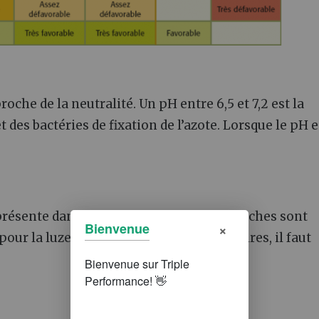
roche de la neutralité. Un pH entre 6,5 et 7,2 est la
des bactéries de fixation de l’azote. Lorsque le pH e
ésente dans les sols mais certaines souches sont
×
Bienvenue
r la luzerne. En dehors des sols calcaires, il faut