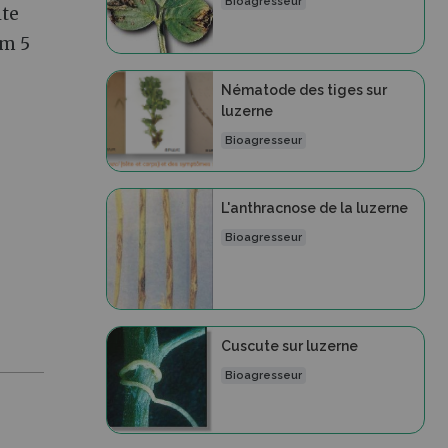
Bioagresseur
lte
um 5
Nématode des tiges sur
luzerne
Bioagresseur
L'anthracnose de la luzerne
Bioagresseur
Cuscute sur luzerne
Bioagresseur