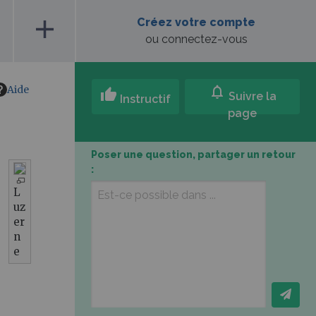
add
Créez votre compte
ou connectez-vous
Aide
notifications
thumb_up
Suivre la
Instructif
page
Poser une question, partager un retour
:
L
uz
er
n
e