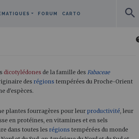
search
ÉMATIQUES
FORUM
CARTO
es
dicotylédones
de la famille des
Fabaceae
riginaire des
régions
tempérées du Proche-Orient
ne d'espèces.
e plantes fourragères pour leur
productivité
, leur
sse en protéines, en vitamines et en sels
ure dans toutes les
régions
tempérées du monde
Nord et du Sud, en Amérique du Nord et du Sud et