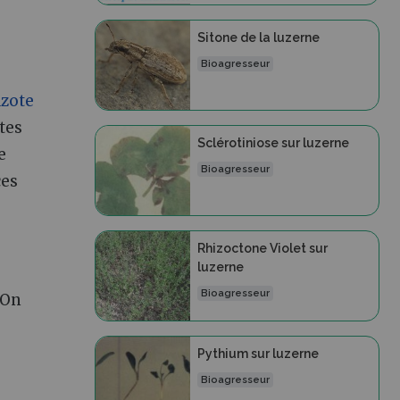
Sitone de la luzerne
Bioagresseur
azote
tes
Sclérotiniose sur luzerne
e
Bioagresseur
ces
Rhizoctone Violet sur
luzerne
Bioagresseur
 On
Pythium sur luzerne
Bioagresseur