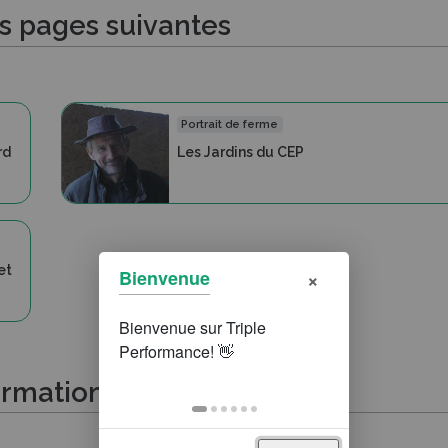
es pages suivantes
Portrait de ferme
rd
Les Jardins du CEP
et
×
Bienvenue
ormations suivantes