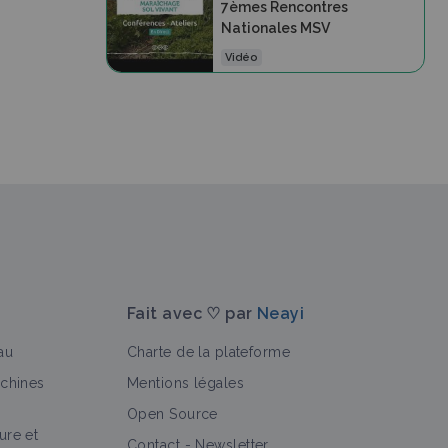
7èmes Rencontres
Nationales MSV
Vidéo
Fait avec ♡ par
Neayi
au
Charte de la plateforme
achines
Mentions légales
Open Source
ure et
Contact
-
Newsletter