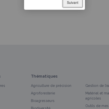
Suivant
s
Thématiques
res
Agriculture de précision
Gestion de l’e
Agroforesterie
Matériel et m
agricoles
Bioagresseurs
Outils de mes
Biodiversité