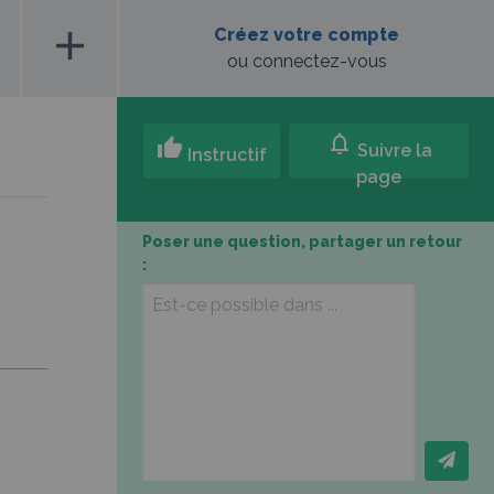
add
Créez votre compte
ou connectez-vous
notifications
thumb_up
Suivre la
Instructif
page
Poser une question, partager un retour
: