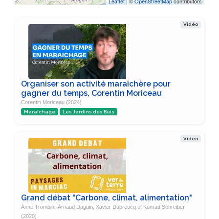
Leaflet
| ©
OpenStreetMap
contributors
Vidéo
Organiser son activité maraîchère pour
gagner du temps, Corentin Moriceau
Corentin Moriceau (2024)
Maraîchage
Les Jardins des Buis
Vidéo
Grand débat "Carbone, climat, alimentation"
Anne Trombini, Arnaud Daguin, Xavier Dubreucq et Konrad Schreiber
(2020)