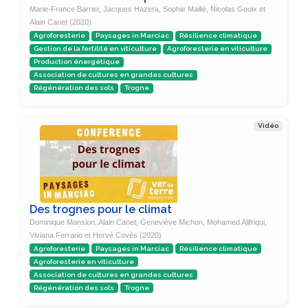
Marie-France Barrier, Jacques Hazera, Sophie Maillé, Nicolas Gouix et
Alain Canet (2020)
Agroforesterie
Paysages in Marciac
Résilience climatique
Gestion de la fertilité en viticulture
Agroforesterie en viticulture
Production énergétique
Association de cultures en grandes cultures
Régénération des sols
Trogne
Vidéo
Des trognes pour le climat
Dominique Mansion, Alain Canet, Geneviève Michon, Mohamed Alifriqui,
Viviana Ferrario et Hervé Covès (2020)
Agroforesterie
Paysages in Marciac
Résilience climatique
Agroforesterie en viticulture
Association de cultures en grandes cultures
Régénération des sols
Trogne