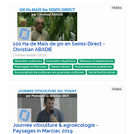
Vidéo
100 Ha de Maïs de 5m en Semis-Direct -
Christian ABADIE
Christian Abadie (2019)
Grandes cultures
Couverts végétaux
Retours d'expérience
Paysages in Marciac
Semis direct
Autonomie en protéines
Association de cultures en grandes cultures
Sol et fertilisation
Vidéo
Journée viticulture & agroécologie -
Paysages in Marciac 2019