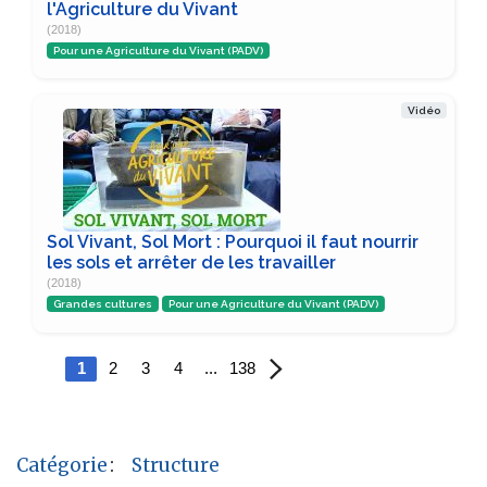
l'Agriculture du Vivant
(2018)
Pour une Agriculture du Vivant (PADV)
Vidéo
Sol Vivant, Sol Mort : Pourquoi il faut nourrir
les sols et arrêter de les travailler
(2018)
Grandes cultures
Pour une Agriculture du Vivant (PADV)
1
2
3
4
...
138
Catégorie
:
Structure