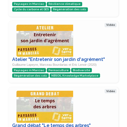
Paysages in Marciac
Résilience climatique
Cycle du carbone et GES
Régénération des sols
Vidéo
Atelier "Entretenir son jardin d'agrément"
Guillaume Lapeyre, Marceau Bourdarias et Eric Lenoir (2020)
Paysages in Marciac
Permaculture
Biodiversité
Régénération des sols
NBSOIL Knowledge Marketplace
Vidéo
Grand débat "Le temps des arbres"